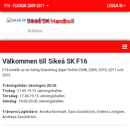
F16 - FLICKOR 2009-2011
LOGGA IN
Sikeå SK Handboll
B-flickor
HEM
Välkommen till Sikeå SK F16
F16 består av en härlig blandning tjejer födda 2008, 2009, 2010, 2011 och
NYHETER
2012.
KALENDER
Träningstider säsongen 25/26
Tisdag:
17.45-19.15 Jenningshallen
TRUPPEN
Torsdag:
17.45-19.15 Jenningshallen
Söndag:
19.00-20.00 Jenningshallen
BILDGALLERI
Tränare/Lagledare:
Annika Normark, Sara Sundström, Evelina Lindgren,
Andreas Sundström.
DOKUMENT