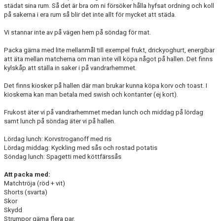
städat sina rum. Så det är bra om ni försöker hålla hyfsat ordning och koll
på sakerna i era rum så blir det inte allt för mycket att städa.
Vi stannar inte av på vägen hem på söndag för mat.
Packa gärna med lite mellanmål till exempel frukt, drickyoghurt, energibar
att äta mellan matcherna om man inte vill köpa något på hallen. Det finns
kylskåp att ställa in saker i på vandrarhemmet.
Det finns kiosker på hallen där man brukar kunna köpa korv och toast. I
kioskerna kan man betala med swish och kontanter (ej kort).
Frukost äter vi på vandrarhemmet medan lunch och middag på lördag
samt lunch på söndag äter vi på hallen.
Lördag lunch: Korvstroganoff med ris
Lördag middag: Kyckling med sås och rostad potatis
Söndag lunch: Spagetti med köttfärssås
Att packa med:
Matchtröja (röd + vit)
Shorts (svarta)
Skor
Skydd
Strumpor gärna flera par.