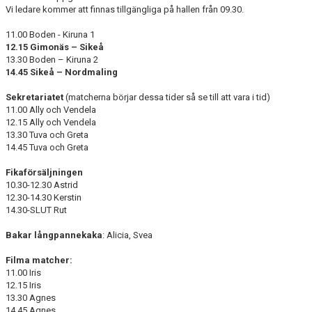
Vi ledare kommer att finnas tillgängliga på hallen från 09.30.
11.00 Boden - Kiruna 1
12.15 Gimonäs – Sikeå
13.30 Boden – Kiruna 2
14.45 Sikeå – Nordmaling
Sekretariatet
(matcherna börjar dessa tider så se till att vara i tid)
11.00 Ally och Vendela
12.15 Ally och Vendela
13.30 Tuva och Greta
14.45 Tuva och Greta
Fikaförsäljningen
10.30-12.30 Astrid
12.30-14.30 Kerstin
14.30-SLUT Rut
Bakar långpannekaka
: Alicia, Svea
Filma matcher:
11.00 Iris
12.15 Iris
13.30 Agnes
14.45 Agnes