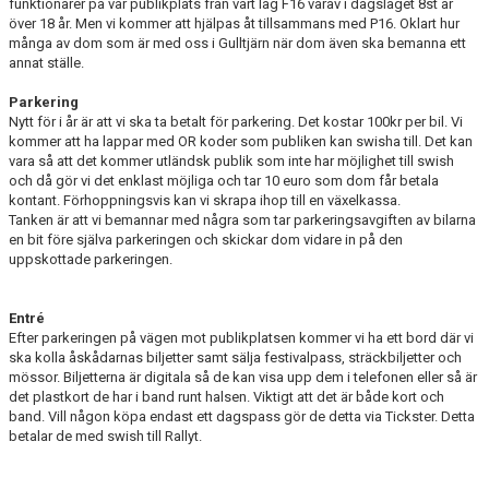
funktionärer på vår publikplats från vårt lag F16 varav i dagsläget 8st är
över 18 år. Men vi kommer att hjälpas åt tillsammans med P16. Oklart hur
många av dom som är med oss i Gulltjärn när dom även ska bemanna ett
annat ställe.
Parkering
Nytt för i år är att vi ska ta betalt för parkering. Det kostar 100kr per bil. Vi
kommer att ha lappar med OR koder som publiken kan swisha till. Det kan
vara så att det kommer utländsk publik som inte har möjlighet till swish
och då gör vi det enklast möjliga och tar 10 euro som dom får betala
kontant. Förhoppningsvis kan vi skrapa ihop till en växelkassa.
Tanken är att vi bemannar med några som tar parkeringsavgiften av bilarna
en bit före själva parkeringen och skickar dom vidare in på den
uppskottade parkeringen.
Entré
Efter parkeringen på vägen mot publikplatsen kommer vi ha ett bord där vi
ska kolla åskådarnas biljetter samt sälja festivalpass, sträckbiljetter och
mössor. Biljetterna är digitala så de kan visa upp dem i telefonen eller så är
det plastkort de har i band runt halsen. Viktigt att det är både kort och
band. Vill någon köpa endast ett dagspass gör de detta via Tickster. Detta
betalar de med swish till Rallyt.