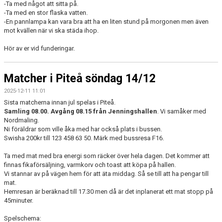
-Ta med något att sitta på.
-Ta med en stor flaska vatten.
-En pannlampa kan vara bra att ha en liten stund på morgonen men även
mot kvällen när vi ska städa ihop.
Hör av er vid funderingar.
Matcher i Piteå söndag 14/12
2025-12-11 11:01
Sista matcherna innan jul spelas i Piteå.
Samling 08.00. Avgång 08.15 från Jenningshallen
. Vi samåker med
Nordmaling.
Ni föräldrar som ville åka med har också plats i bussen.
Swisha 200kr till 123 458 63 50. Märk med bussresa F16.
Ta med mat med bra energi som räcker över hela dagen. Det kommer att
finnas fikaförsäljning, varmkorv och toast att köpa på hallen.
Vi stannar av på vägen hem för att äta middag. Så se till att ha pengar till
mat.
Hemresan är beräknad till 17.30 men då är det inplanerat ett mat stopp på
45minuter.
Spelschema: