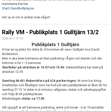
matcherna live här
Start | handbollplay.se
Hör av er om ni undrar över något!
Rally VM - Publikplats 1 Gulltjärn 13/2
2026-02-11 07:18
Publikplats 1 Gulltjärn
Vi har en ny plats för detta år. Vi kommer att vara i Gulltjärn hos David
Andersson.
Men vi ska även bemanna en liten parkering i Åsjön vid starten och där
behöver vi ha 1–2 personer.
Starttider på sträckan är 10.07 och 15.40.
Veteranbilarna har start på
sträckan 12.39.
Samling 06.45 i Robertsfors på ICA parkeringen.
Ni som bor kring
Överklinten och Åkullsjön som har koll på vart publikplatsen är åker dit för
samling 07.15. Vi delar vi ut mössor, rallypass, västar och arbetsuppgifter
och följs åt till publikplatsen.
Arbetsdagen
slutar ca 17.00
Vår uppgift är att bemanna parkering, entré och kiosk - vi är 19 anmälda