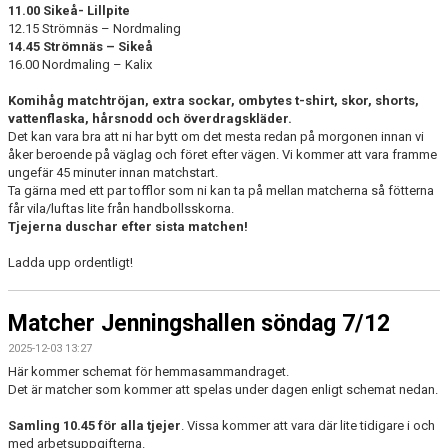
11.00 Sikeå- Lillpite
12.15 Strömnäs – Nordmaling
14.45 Strömnäs – Sikeå
16.00 Nordmaling – Kalix
Komihåg matchtröjan, extra sockar, ombytes t-shirt, skor, shorts,
vattenflaska, hårsnodd och överdragskläder.
Det kan vara bra att ni har bytt om det mesta redan på morgonen innan vi
åker beroende på väglag och föret efter vägen. Vi kommer att vara framme
ungefär 45 minuter innan matchstart.
Ta gärna med ett par tofflor som ni kan ta på mellan matcherna så fötterna
får vila/luftas lite från handbollsskorna.
Tjejerna duschar efter sista matchen!
Ladda upp ordentligt!
Matcher Jenningshallen söndag 7/12
2025-12-03 13:27
Här kommer schemat för hemmasammandraget.
Det är matcher som kommer att spelas under dagen enligt schemat nedan.
Samling 10.45 för alla tjejer
. Vissa kommer att vara där lite tidigare i och
med arbetsuppgifterna.