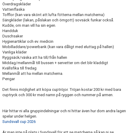
Överdragskläder
Vattenflaska
Tofflor (kan vara skönt att lufta fötterna mellan matcherna)
Sängkläder (lakan, påslakan och örngott) sovsäck funkar också.
Kudde, om man vill ha sin egen.
Handduk
Duschsaker
Hygienartiklar och ev. medicin
Mobilladdare/powerbank (kan vara dåligt med eluttag på hallen)
Vanliga kläder
Ryggsäck/väska att ha till/från hallen
Middag/mellanmål till bussen + servetter om det blir kladdigt
Kvällsfika till fredag
Mellanmål att ha mellan matcherna.
Pengar
Det finns möjlighet att köpa cuptröjor. Tröjan kostar 200 kr med bara
cuptryck och 300 kr med namn på ryggen och nummer på armen.
Här hittar ni alla gruppindelningar och ni hittar även hur dom andra lagen
spelar under helgen.
Sundsvall cup 2026
Är man inte på plats i Sundsvall för att se matcherna så kan ni se