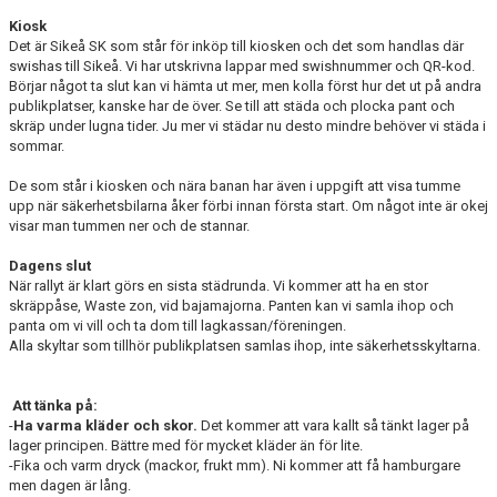
Kiosk
Det är Sikeå SK som står för inköp till kiosken och det som handlas där
swishas till Sikeå. Vi har utskrivna lappar med swishnummer och QR-kod.
Börjar något ta slut kan vi hämta ut mer, men kolla först hur det ut på andra
publikplatser, kanske har de över. Se till att städa och plocka pant och
skräp under lugna tider. Ju mer vi städar nu desto mindre behöver vi städa i
sommar.
De som står i kiosken och nära banan har även i uppgift att visa tumme
upp när säkerhetsbilarna åker förbi innan första start. Om något inte är okej
visar man tummen ner och de stannar.
Dagens slut
När rallyt är klart görs en sista städrunda. Vi kommer att ha en stor
skräppåse, Waste zon, vid bajamajorna. Panten kan vi samla ihop och
panta om vi vill och ta dom till lagkassan/föreningen.
Alla skyltar som tillhör publikplatsen samlas ihop, inte säkerhetsskyltarna.
Att tänka på:
-
Ha varma kläder och skor.
Det kommer att vara kallt så tänkt lager på
lager principen. Bättre med för mycket kläder än för lite.
-Fika och varm dryck (mackor, frukt mm). Ni kommer att få hamburgare
men dagen är lång.