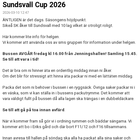
Sundsvall Cup 2026
KONTAKT
2026-03-10 12:47
MATCHER
ÄNTLIGEN är det dags. Säsongens höjdpunkt.
Sikeå SK åker till Sundsvall med 10 lag vilket är otroligt roligt.
Här kommer lite info för helgen.
Vi kommer att använda oss av sms gruppen för information under helgen.
Bussen AVGÅR
f
redag kl
.
16.00 från Jenningshallen! Samling 15.45.
Se till att vara i tid!
Det är bra om ni hinner äta en ordentlig middag innan ni åker.
Om det blir för stressigt att hinna äta packar ni med en lättäten middag.
Packa det som ni behöver i bussen i en ryggsäck. Övriga saker packar ni i
en väska, som vi kan ställa in i bussens packutrymme. Det kommer att
vara väldigt fullt på bussen då alla lagen ska trängas i en dubbeldäckare.
Se till att gå på toa innan avfärd
.
När vi kommer fram så gör vi i ordning rummen och bäddar sängarna. Vi
kommer att bo i Eriks gård och där bort F11/12 och F16 tillsammans.
Innan avresa till hallen på söndag ska alla ha packat alla sina saker och