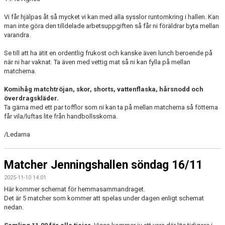
Vi får hjälpas åt så mycket vi kan med alla sysslor runtomkring i hallen. Kan
man inte göra den tilldelade arbetsuppgiften så får ni föräldrar byta mellan
varandra.
Se till att ha ätit en ordentlig frukost och kanske även lunch beroende på
när ni har vaknat. Ta även med vettig mat så ni kan fylla på mellan
matcherna.
Komihåg matchtröjan, skor, shorts, vattenflaska, hårsnodd och
överdragskläder.
Ta gärna med ett par tofflor som ni kan ta på mellan matcherna så fötterna
får vila/luftas lite från handbollsskorna.
/Ledarna
Matcher Jenningshallen söndag 16/11
2025-11-10 14:01
Här kommer schemat för hemmasammandraget.
Det är 5 matcher som kommer att spelas under dagen enligt schemat
nedan.