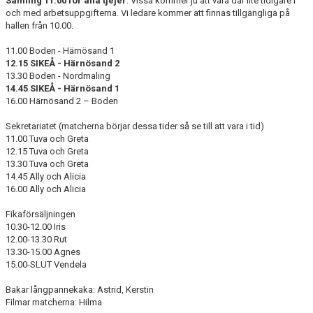
Samling 11.00 för alla tjejer
. Vissa kommer ju att vara där lite tidigare i
och med arbetsuppgifterna. Vi ledare kommer att finnas tillgängliga på
hallen från 10.00.
11.00 Boden - Härnösand 1
12.15 SIKEÅ - Härnösand 2
13.30 Boden - Nordmaling
14.45 SIKEÅ - Härnösand 1
16.00 Härnösand 2 – Boden
Sekretariatet (matcherna börjar dessa tider så se till att vara i tid)
11.00 Tuva och Greta
12.15 Tuva och Greta
13.30 Tuva och Greta
14.45 Ally och Alicia
16.00 Ally och Alicia
Fikaförsäljningen
10.30-12.00 Iris
12.00-13.30 Rut
13.30-15.00 Agnes
15.00-SLUT Vendela
Bakar långpannekaka: Astrid, Kerstin
Filmar matcherna: Hilma