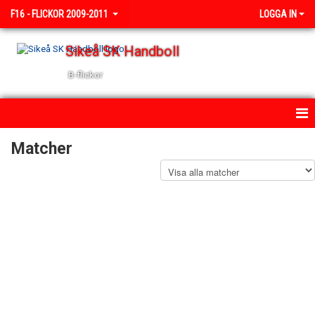
F16 - FLICKOR 2009-2011
LOGGA IN
Sikeå SK Handboll
B-flickor
HEM
Matcher
NYHETER
KALENDER
TRUPPEN
BILDGALLERI
DOKUMENT