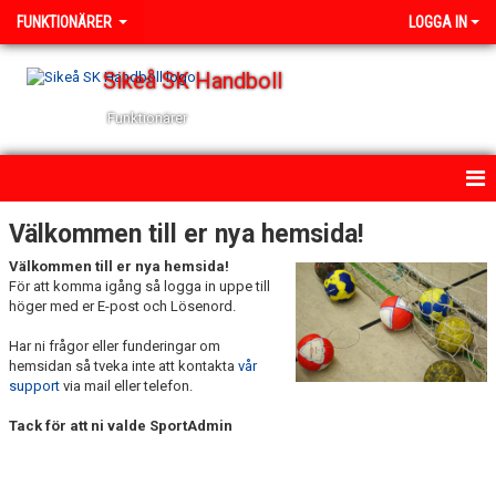
FUNKTIONÄRER
LOGGA IN
Sikeå SK Handboll
Funktionärer
HEM
Välkommen till er nya hemsida!
Välkommen till er nya hemsida!
NYHETER
För att komma igång så logga in uppe till
höger med er E-post och Lösenord.
KALENDER
Har ni frågor eller funderingar om
TRUPPEN
hemsidan så tveka inte att kontakta
vår
support
via mail eller telefon.
BILDGALLERI
Tack för att ni valde SportAdmin
DOKUMENT