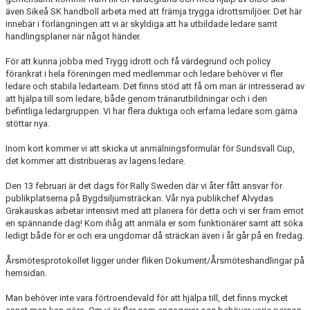
även Sikeå SK handboll arbeta med att främja trygga idrottsmiljöer. Det här
innebär i förlängningen att vi är skyldiga att ha utbildade ledare samt
handlingsplaner när något händer.
För att kunna jobba med Trygg idrott och få värdegrund och policy
förankrat i hela föreningen med medlemmar och ledare behöver vi fler
ledare och stabila ledarteam. Det finns stöd att få om man är intresserad av
att hjälpa till som ledare, både genom tränarutbildningar och i den
befintliga ledargruppen. Vi har flera duktiga och erfarna ledare som gärna
stöttar nya.
Inom kort kommer vi att skicka ut anmälningsformulär för Sundsvall Cup,
det kommer att distribueras av lagens ledare.
Den 13 februari är det dags för Rally Sweden där vi åter fått ansvar för
publikplatserna på Bygdsiljumsträckan. Vår nya publikchef Alvydas
Grakauskas arbetar intensivt med att planera för detta och vi ser fram emot
en spännande dag! Kom ihåg att anmäla er som funktionärer samt att söka
ledigt både för er och era ungdomar då sträckan även i år går på en fredag.
Årsmötesprotokollet ligger under fliken Dokument/Årsmöteshandlingar på
hemsidan.
Man behöver inte vara förtroendevald för att hjälpa till, det finns mycket