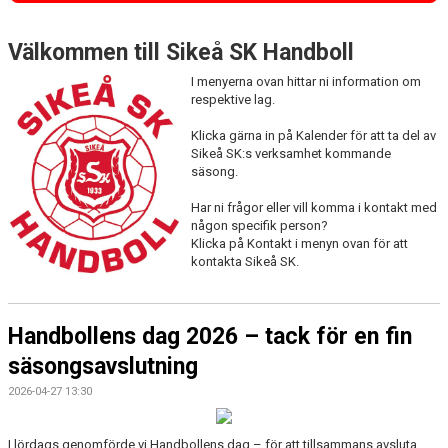
DOKUMENT
Välkommen till Sikeå SK Handboll
VÅRA LAG
I menyerna ovan hittar ni information om
MEDLEMSINFORMATION
respektive lag.
Klicka gärna in på Kalender för att ta del av
SCHYSSTMATCH
Sikeå SK:s verksamhet kommande
säsong.
AKTUELLA FÖRSÄLJNINGAR
Har ni frågor eller vill komma i kontakt med
någon specifik person?
Klicka på Kontakt i menyn ovan för att
kontakta Sikeå SK.
Handbollens dag 2026 – tack för en fin
säsongsavslutning
2026-04-27 13:30
I lördags genomförde vi Handbollens dag – för att tillsammans avsluta