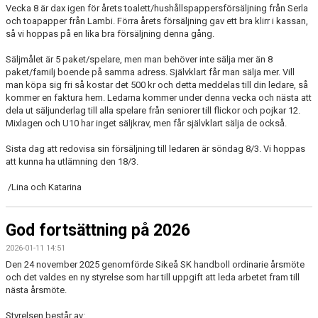
Vecka 8 är dax igen för årets toalett/hushållspappersförsäljning från Serla
och toapapper från Lambi. Förra årets försäljning gav ett bra klirr i kassan,
så vi hoppas på en lika bra försäljning denna gång.
Säljmålet är 5 paket/spelare, men man behöver inte sälja mer än 8
paket/familj boende på samma adress. Självklart får man sälja mer. Vill
man köpa sig fri så kostar det 500 kr och detta meddelas till din ledare, så
kommer en faktura hem. Ledarna kommer under denna vecka och nästa att
dela ut säljunderlag till alla spelare från seniorer till flickor och pojkar 12.
Mixlagen och U10 har inget säljkrav, men får självklart sälja de också.
Sista dag att redovisa sin försäljning till ledaren är söndag 8/3. Vi hoppas
att kunna ha utlämning den 18/3.
/Lina och Katarina
God fortsättning på 2026
2026-01-11 14:51
Den 24 november 2025 genomförde Sikeå SK handboll ordinarie årsmöte
och det valdes en ny styrelse som har till uppgift att leda arbetet fram till
nästa årsmöte.
Styrelsen består av: