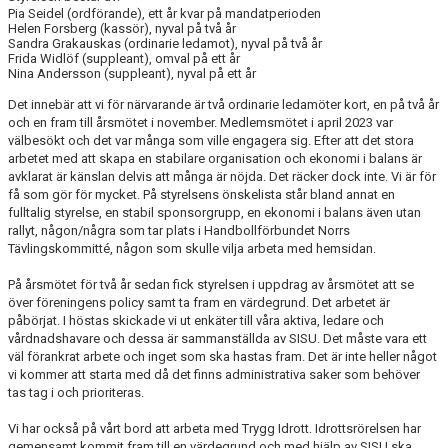
Pia Seidel (ordförande), ett år kvar på mandatperioden
Helen Forsberg (kassör), nyval på två år
Sandra Grakauskas (ordinarie ledamot), nyval på två år
Frida Widlöf (suppleant), omval på ett år
Nina Andersson (suppleant), nyval på ett år
Det innebär att vi för närvarande är två ordinarie ledamöter kort, en på två år
och en fram till årsmötet i november. Medlemsmötet i april 2023 var
välbesökt och det var många som ville engagera sig. Efter att det stora
arbetet med att skapa en stabilare organisation och ekonomi i balans är
avklarat är känslan delvis att många är nöjda. Det räcker dock inte. Vi är för
få som gör för mycket. På styrelsens önskelista står bland annat en
fulltalig styrelse, en stabil sponsorgrupp, en ekonomi i balans även utan
rallyt, någon/några som tar plats i Handbollförbundet Norrs
Tävlingskommitté, någon som skulle vilja arbeta med hemsidan.
På årsmötet för två år sedan fick styrelsen i uppdrag av årsmötet att se
över föreningens policy samt ta fram en värdegrund. Det arbetet är
påbörjat. I höstas skickade vi ut enkäter till våra aktiva, ledare och
vårdnadshavare och dessa är sammanställda av SISU. Det måste vara ett
väl förankrat arbete och inget som ska hastas fram. Det är inte heller något
vi kommer att starta med då det finns administrativa saker som behöver
tas tag i och prioriteras.
Vi har också på vårt bord att arbeta med Trygg Idrott. Idrottsrörelsen har
gemensamt kommit fram till en värdegrund och med hjälp av SISU ska