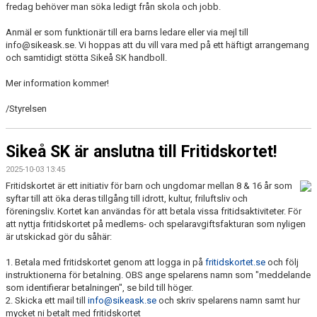
fredag behöver man söka ledigt från skola och jobb.
Anmäl er som funktionär till era barns ledare eller via mejl till
info@sikeask.se. Vi hoppas att du vill vara med på ett häftigt arrangemang
och samtidigt stötta Sikeå SK handboll.
Mer information kommer!
/Styrelsen
Sikeå SK är anslutna till Fritidskortet!
2025-10-03 13:45
Fritidskortet är ett initiativ för barn och ungdomar mellan 8 & 16 år som
syftar till att öka deras tillgång till idrott, kultur, friluftsliv och
föreningsliv. Kortet kan användas för att betala vissa fritidsaktiviteter. För
att nyttja fritidskortet på medlems- och spelaravgiftsfakturan som nyligen
är utskickad gör du såhär:
1. Betala med fritidskortet genom att logga in på
fritidskortet.se
och följ
instruktionerna för betalning. OBS ange spelarens namn som "meddelande
som identifierar betalningen", se bild till höger.
2. Skicka ett mail till
info@sikeask.se
och skriv spelarens namn samt hur
mycket ni betalt med fritidskortet