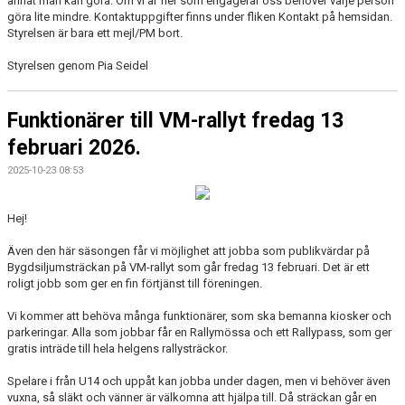
annat man kan göra. Om vi är fler som engagerar oss behöver varje person
göra lite mindre. Kontaktuppgifter finns under fliken Kontakt på hemsidan.
Styrelsen är bara ett mejl/PM bort.
Styrelsen genom Pia Seidel
Funktionärer till VM-rallyt fredag 13
februari 2026.
2025-10-23 08:53
Hej!
Även den här säsongen får vi möjlighet att jobba som publikvärdar på
Bygdsiljumsträckan på VM-rallyt som går fredag 13 februari. Det är ett
roligt jobb som ger en fin förtjänst till föreningen.
Vi kommer att behöva många funktionärer, som ska bemanna kiosker och
parkeringar. Alla som jobbar får en Rallymössa och ett Rallypass, som ger
gratis inträde till hela helgens rallysträckor.
Spelare i från U14 och uppåt kan jobba under dagen, men vi behöver även
vuxna, så släkt och vänner är välkomna att hjälpa till. Då sträckan går en