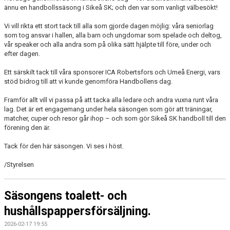
ännu en handbollssäsong i Sikeå SK; och den var som vanligt välbesökt!
Vi vill rikta ett stort tack till alla som gjorde dagen möjlig: våra seniorlag
som tog ansvar i hallen, alla barn och ungdomar som spelade och deltog,
vår speaker och alla andra som på olika sätt hjälpte till före, under och
efter dagen.
Ett särskilt tack till våra sponsorer ICA Robertsfors och Umeå Energi, vars
stöd bidrog till att vi kunde genomföra Handbollens dag.
Framför allt vill vi passa på att tacka alla ledare och andra vuxna runt våra
lag. Det är ert engagemang under hela säsongen som gör att träningar,
matcher, cuper och resor går ihop – och som gör Sikeå SK handboll till den
förening den är.
Tack för den här säsongen. Vi ses i höst.
/Styrelsen
Säsongens toalett- och
hushållspappersförsäljning.
2026-02-17 19:55