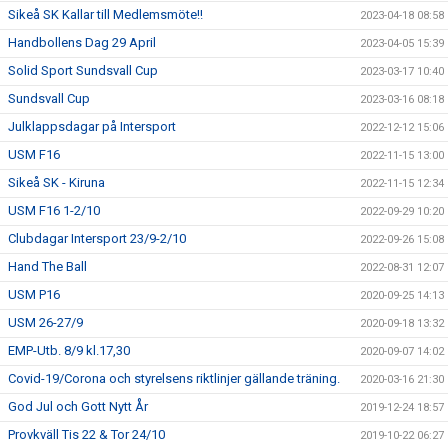
Sikeå SK Kallar till Medlemsmöte!!
2023-04-18 08:58
Handbollens Dag 29 April
2023-04-05 15:39
Solid Sport Sundsvall Cup
2023-03-17 10:40
Sundsvall Cup
2023-03-16 08:18
Julklappsdagar på Intersport
2022-12-12 15:06
USM F16
2022-11-15 13:00
Sikeå SK - Kiruna
2022-11-15 12:34
USM F16 1-2/10
2022-09-29 10:20
Clubdagar Intersport 23/9-2/10
2022-09-26 15:08
Hand The Ball
2022-08-31 12:07
USM P16
2020-09-25 14:13
USM 26-27/9
2020-09-18 13:32
EMP-Utb. 8/9 kl.17,30
2020-09-07 14:02
Covid-19/Corona och styrelsens riktlinjer gällande träning.
2020-03-16 21:30
God Jul och Gott Nytt År
2019-12-24 18:57
Provkväll Tis 22 & Tor 24/10
2019-10-22 06:27