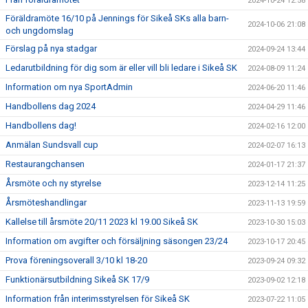
2024-10-24 12:58
Föräldramöte 16/10 på Jennings för Sikeå SKs alla barn-
2024-10-06 21:08
och ungdomslag
Förslag på nya stadgar
2024-09-24 13:44
Ledarutbildning för dig som är eller vill bli ledare i Sikeå SK
2024-08-09 11:24
Information om nya SportAdmin
2024-06-20 11:46
Handbollens dag 2024
2024-04-29 11:46
Handbollens dag!
2024-02-16 12:00
Anmälan Sundsvall cup
2024-02-07 16:13
Restaurangchansen
2024-01-17 21:37
Årsmöte och ny styrelse
2023-12-14 11:25
Årsmöteshandlingar
2023-11-13 19:59
Kallelse till årsmöte 20/11 2023 kl 19.00 Sikeå SK
2023-10-30 15:03
Information om avgifter och försäljning säsongen 23/24
2023-10-17 20:45
Prova föreningsoverall 3/10 kl 18-20
2023-09-24 09:32
Funktionärsutbildning Sikeå SK 17/9
2023-09-02 12:18
Information från interimsstyrelsen för Sikeå SK
2023-07-22 11:05