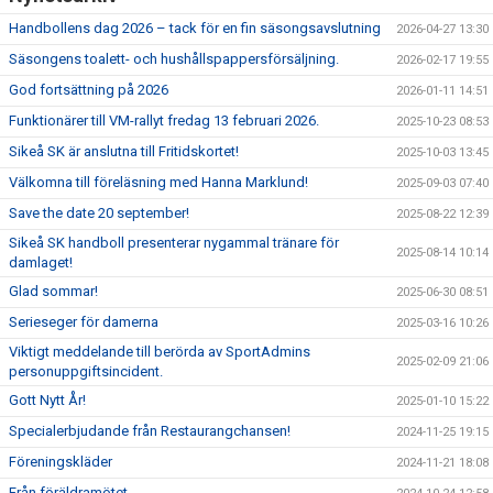
Handbollens dag 2026 – tack för en fin säsongsavslutning
2026-04-27 13:30
Säsongens toalett- och hushållspappersförsäljning.
2026-02-17 19:55
God fortsättning på 2026
2026-01-11 14:51
Funktionärer till VM-rallyt fredag 13 februari 2026.
2025-10-23 08:53
Sikeå SK är anslutna till Fritidskortet!
2025-10-03 13:45
Välkomna till föreläsning med Hanna Marklund!
2025-09-03 07:40
Save the date 20 september!
2025-08-22 12:39
Sikeå SK handboll presenterar nygammal tränare för
2025-08-14 10:14
damlaget!
Glad sommar!
2025-06-30 08:51
Serieseger för damerna
2025-03-16 10:26
Viktigt meddelande till berörda av SportAdmins
2025-02-09 21:06
personuppgiftsincident.
Gott Nytt År!
2025-01-10 15:22
Specialerbjudande från Restaurangchansen!
2024-11-25 19:15
Föreningskläder
2024-11-21 18:08
Från föräldramötet