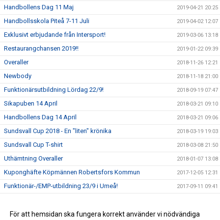
Handbollens Dag 11 Maj
2019-04-21 20:25
Handbollsskola Piteå 7-11 Juli
2019-04-02 12:07
Exklusivt erbjudande från Intersport!
2019-03-06 13:18
Restaurangchansen 2019!!
2019-01-22 09:39
Overaller
2018-11-26 12:21
Newbody
2018-11-18 21:00
Funktionärsutbildning Lördag 22/9!
2018-09-19 07:47
Sikapuben 14 April
2018-03-21 09:10
Handbollens Dag 14 April
2018-03-21 09:06
Sundsvall Cup 2018 - En "liten" krönika
2018-03-19 19:03
Sundsvall Cup T-shirt
2018-03-08 21:50
Uthämtning Overaller
2018-01-07 13:08
Kuponghäfte Köpmännen Robertsfors Kommun
2017-12-05 12:31
Funktionär-/EMP-utbildning 23/9 i Umeå!
2017-09-11 09:41
Snart dags för en ny säsong!!
2017-09-08 21:02
Information gällande SMS-utskick
För att hemsidan ska fungera korrekt använder vi nödvändiga
2015-11-02 18:42