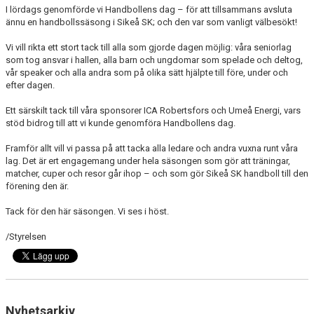
DOKUMENT
I lördags genomförde vi Handbollens dag – för att tillsammans avsluta
ännu en handbollssäsong i Sikeå SK; och den var som vanligt välbesökt!
VÅRA LAG
Vi vill rikta ett stort tack till alla som gjorde dagen möjlig: våra seniorlag
som tog ansvar i hallen, alla barn och ungdomar som spelade och deltog,
MEDLEMSINFORMATION
vår speaker och alla andra som på olika sätt hjälpte till före, under och
efter dagen.
SCHYSSTMATCH
Ett särskilt tack till våra sponsorer ICA Robertsfors och Umeå Energi, vars
stöd bidrog till att vi kunde genomföra Handbollens dag.
AKTUELLA FÖRSÄLJNINGAR
Framför allt vill vi passa på att tacka alla ledare och andra vuxna runt våra
lag. Det är ert engagemang under hela säsongen som gör att träningar,
matcher, cuper och resor går ihop – och som gör Sikeå SK handboll till den
förening den är.
Tack för den här säsongen. Vi ses i höst.
/Styrelsen
Nyhetsarkiv