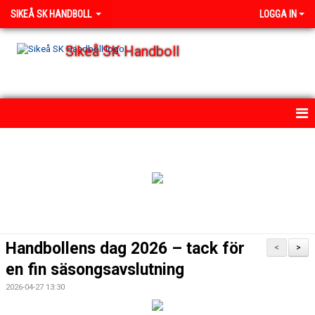
SIKEÅ SK HANDBOLL
LOGGA IN
Sikeå SK Handboll
HEM
NYHETER
OM KLUBBEN
KONTAKT
Handbollens dag 2026 – tack för
<
>
KALENDER
en fin säsongsavslutning
2026-04-27 13:30
MATCHER