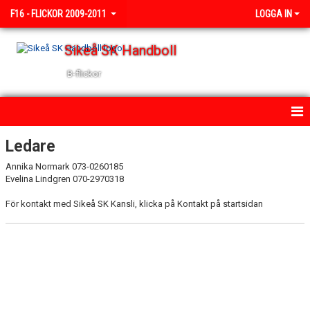
F16 - FLICKOR 2009-2011
LOGGA IN
Sikeå SK Handboll
B-flickor
HEM
Ledare
Annika Normark 073-0260185
NYHETER
Evelina Lindgren 070-2970318
KALENDER
För kontakt med Sikeå SK Kansli, klicka på Kontakt på startsidan
TRUPPEN
BILDGALLERI
DOKUMENT