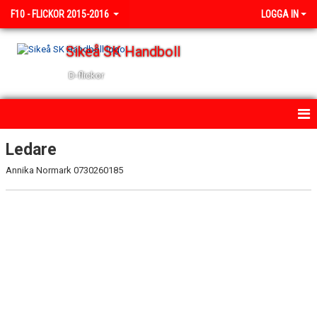
F10 - FLICKOR 2015-2016
LOGGA IN
Sikeå SK Handboll
D-flickor
HEM
Ledare
Annika Normark 0730260185
NYHETER
KALENDER
TRUPPEN
BILDGALLERI
DOKUMENT