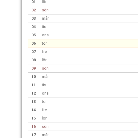
01
lör
02
sön
03
mån
04
tis
05
ons
06
tor
07
fre
08
lör
09
sön
10
mån
11
tis
12
ons
13
tor
14
fre
15
lör
16
sön
17
mån