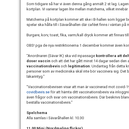
Som tidigare så har vi även denna gång anmält 2 st lag. Lag
kortplan. Vi varierar lagen lite mellan matcherna, vilket inneb
Matcherna på kortplan kommer att ske i B-hallen som ligger b
spelar ska hålla till i Sävaråhallen där caféet finns i väntan på 
Burgare, korv, toast, fika, varm/kall dryck kommer att finnas till
OBS! pga de nya restriktionerna 1 december kommer även kon
"Anordnaren (Sävar IK) ska vid inpassage
kontrollera att de
doser vaccin
och att det har gått minst 14 dagar sedan den
vaccinationsbevis
och
legitimation
. Undantag från detta kr
personer som av medicinska skäl inte bör vaccinera sig. Det b
läkarintyg."
"Vaccinationsbevisen visar att man är vaccinerad mot covid-19.
covidbevis.se
för att hämta ditt vaccinationsbevis via inlogg
även frågor och svar om vaccinationsbevis. Där beskrivs bland
beställa vaccinationsbevis."
Spelchema
Alla samlas i Sävaråhallen kl. 10.30
11.00 Mini (Nordmaling flickor)