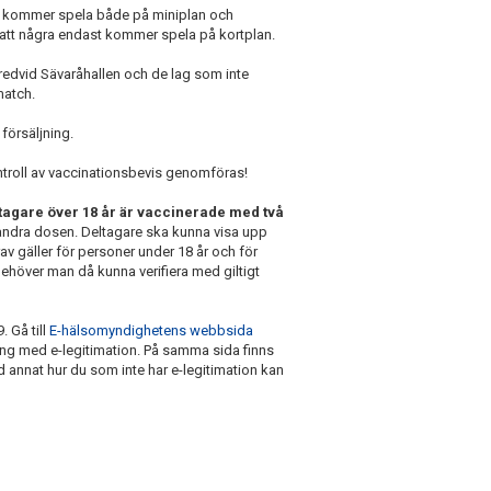
en kommer spela både på miniplan och
är att några endast kommer spela på kortplan.
redvid Sävaråhallen och de lag som inte
match.
 försäljning.
troll av vaccinationsbevis genomföras!
ltagare över 18 år är vaccinerade med två
 andra dosen. Deltagare ska kunna visa upp
av gäller för personer under 18 år och för
ehöver man då kunna verifiera med giltigt
 Gå till
E-hälsomyndighetens webbsida
ning med e-legitimation. På samma sida finns
 annat hur du som inte har e-legitimation kan