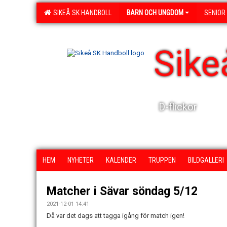
SIKEÅ SK HANDBOLL
BARN OCH UNGDOM
SENIOR
Sike
D-flickor
HEM
NYHETER
KALENDER
TRUPPEN
BILDGALLERI
Matcher i Sävar söndag 5/12
2021-12-01 14:41
Då var det dags att tagga igång för match igen!