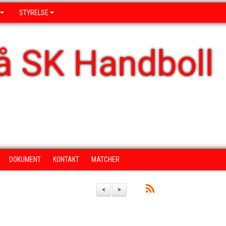
STYRELSE
å SK Handboll
DOKUMENT
KONTAKT
MATCHER
<
>