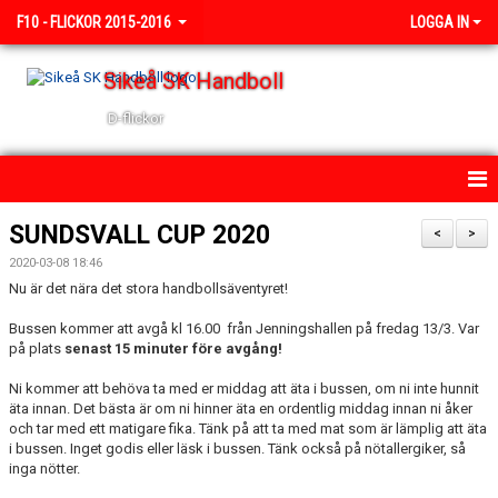
F10 - FLICKOR 2015-2016
LOGGA IN
Sikeå SK Handboll
D-flickor
HEM
SUNDSVALL CUP 2020
<
>
2020-03-08 18:46
NYHETER
Nu är det nära det stora handbollsäventyret!
KALENDER
Bussen kommer att avgå kl 16.00 från Jenningshallen på fredag 13/3. Var
på plats
senast 15 minuter före avgång!
TRUPPEN
Ni kommer att behöva ta med er middag att äta i bussen, om ni inte hunnit
äta innan. Det bästa är om ni hinner äta en ordentlig middag innan ni åker
BILDGALLERI
och tar med ett matigare fika. Tänk på att ta med mat som är lämplig att äta
i bussen. Inget godis eller läsk i bussen. Tänk också på nötallergiker, så
DOKUMENT
inga nötter.