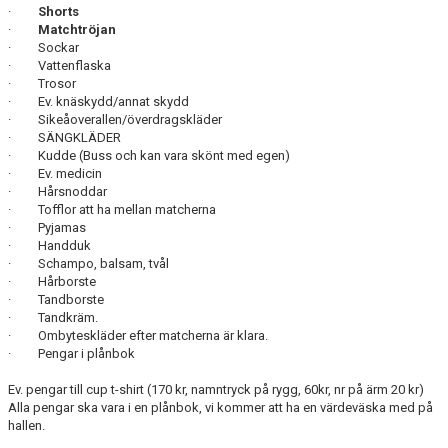
·
Shorts
·
Matchtröjan
· Sockar
· Vattenflaska
· Trosor
· Ev. knäskydd/annat skydd
· Sikeåoverallen/överdragskläder
· SÄNGKLÄDER
· Kudde (Buss och kan vara skönt med egen)
· Ev. medicin
· Hårsnoddar
· Tofflor att ha mellan matcherna
· Pyjamas
· Handduk
· Schampo, balsam, tvål
· Hårborste
· Tandborste
· Tandkräm.
· Ombyteskläder efter matcherna är klara.
· Pengar i plånbok
Ev. pengar till cup t-shirt (170 kr, namntryck på rygg, 60kr, nr på ärm 20 kr)
Alla pengar ska vara i en plånbok, vi kommer att ha en värdeväska med på
hallen.