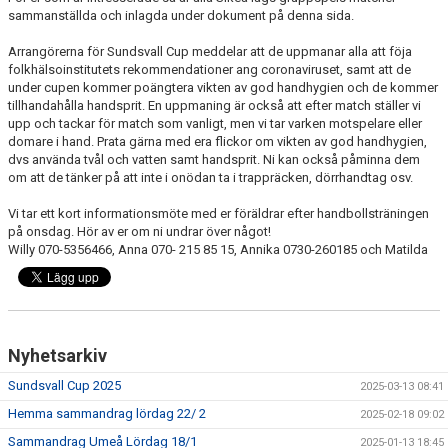
sammanställda och inlagda under dokument på denna sida.
Arrangörerna för Sundsvall Cup meddelar att de uppmanar alla att föja
folkhälsoinstitutets rekommendationer ang coronaviruset, samt att de
under cupen kommer poängtera vikten av god handhygien och de kommer
tillhandahålla handsprit. En uppmaning är också att efter match ställer vi
upp och tackar för match som vanligt, men vi tar varken motspelare eller
domare i hand. Prata gärna med era flickor om vikten av god handhygien,
dvs använda tvål och vatten samt handsprit. Ni kan också påminna dem
om att de tänker på att inte i onödan ta i trappräcken, dörrhandtag osv.
Vi tar ett kort informationsmöte med er föräldrar efter handbollsträningen
på onsdag. Hör av er om ni undrar över något!
Willy 070-5356466, Anna 070- 215 85 15, Annika 0730-260185 och Matilda
Nyhetsarkiv
Sundsvall Cup 2025
2025-03-13 08:41
Hemma sammandrag lördag 22/ 2
2025-02-18 09:02
Sammandrag Umeå Lördag 18/1
2025-01-13 18:45