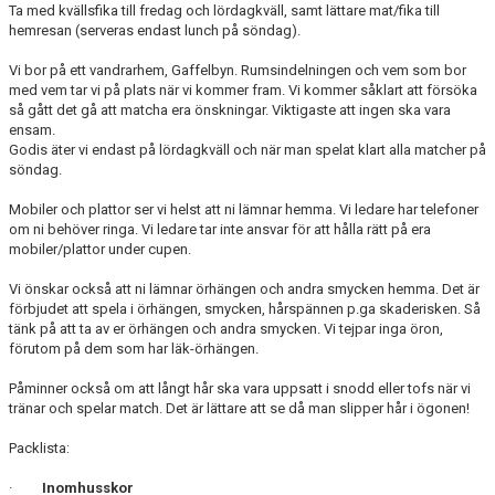
Ta med kvällsfika till fredag och lördagkväll, samt lättare mat/fika till
KONTAKT
hemresan (serveras endast lunch på söndag).
MATCHER
Vi bor på ett vandrarhem, Gaffelbyn. Rumsindelningen och vem som bor
med vem tar vi på plats när vi kommer fram. Vi kommer såklart att försöka
så gått det gå att matcha era önskningar. Viktigaste att ingen ska vara
ensam.
Godis äter vi endast på lördagkväll och när man spelat klart alla matcher på
söndag.
Mobiler och plattor ser vi helst att ni lämnar hemma. Vi ledare har telefoner
om ni behöver ringa. Vi ledare tar inte ansvar för att hålla rätt på era
mobiler/plattor under cupen.
Vi önskar också att ni lämnar örhängen och andra smycken hemma. Det är
förbjudet att spela i örhängen, smycken, hårspännen p.ga skaderisken. Så
tänk på att ta av er örhängen och andra smycken. Vi tejpar inga öron,
förutom på dem som har läk-örhängen.
Påminner också om att långt hår ska vara uppsatt i snodd eller tofs när vi
tränar och spelar match. Det är lättare att se då man slipper hår i ögonen!
Packlista:
·
Inomhusskor