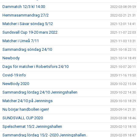
Dammatch 12/3 kl 14.00
2022-03-08 09:59
Hemmasammandrag 27/2
2022-02-21 21:31
Matcher i Sävar söndag 5/12
2021-12-01 14:41
Sundsvall Cup 19-20 mars 2022
2021-11-07 22:03
Matcher i Umeå 7/11
2021-11-03 13:31
Sammandrag söndag 24/10
2021-10-18 22:15
Newbody
2021-10-14 18:49
Dags för matcher i Robertsfors 24/10
2021-10-07 20:11
Covid-19 info
2020-11-16 19:50
NewBody 2020
2020-10-22 15:04
Sammandrag lördag 24/10 Jenningshallen
2020-10-22 14:30
Matcher 24/10 på Jennnings
2020-10-10 18:29
Nu börjar handbollen igen!
2020-09-14 21:31
SUNDSVALL CUP 2020
2020-03-08 18:46
Spelschemat 15/2 Jenningshallen
2020-02-13 18:10
Sammandrag lördag 15/2 -2020 Jenningshallen.
2020-02-09 18:47