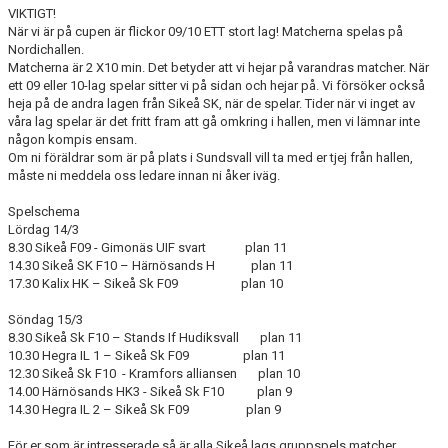
VIKTIGT!
När vi är på cupen är flickor 09/10 ETT stort lag! Matcherna spelas på
Nordichallen.
Matcherna är 2 X10 min. Det betyder att vi hejar på varandras matcher. När
ett 09 eller 10-lag spelar sitter vi på sidan och hejar på. Vi försöker också
heja på de andra lagen från Sikeå SK, när de spelar. Tider när vi inget av
våra lag spelar är det fritt fram att gå omkring i hallen, men vi lämnar inte
någon kompis ensam.
Om ni föräldrar som är på plats i Sundsvall vill ta med er tjej från hallen,
måste ni meddela oss ledare innan ni åker iväg.
Spelschema
Lördag 14/3
8.30 Sikeå F09 - Gimonäs UIF svart plan 11
14.30 Sikeå SK F10 – Härnösands H plan 11
17.30 Kalix HK – Sikeå Sk F09 plan 10
Söndag 15/3
8.30 Sikeå Sk F10 – Stands If Hudiksvall plan 11
10.30 Hegra IL 1 – Sikeå Sk F09 plan 11
12.30 Sikeå Sk F10 - Kramfors alliansen plan 10
14.00 Härnösands HK3 - Sikeå Sk F10 plan 9
14.30 Hegra IL 2 – Sikeå Sk F09 plan 9
För er som är intresserade så är alla Sikeå lags gruppspels matcher