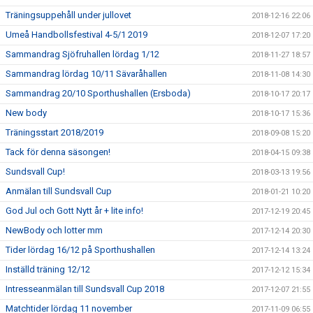
Träningsuppehåll under jullovet
2018-12-16 22:06
Umeå Handbollsfestival 4-5/1 2019
2018-12-07 17:20
Sammandrag Sjöfruhallen lördag 1/12
2018-11-27 18:57
Sammandrag lördag 10/11 Sävaråhallen
2018-11-08 14:30
Sammandrag 20/10 Sporthushallen (Ersboda)
2018-10-17 20:17
New body
2018-10-17 15:36
Träningsstart 2018/2019
2018-09-08 15:20
Tack för denna säsongen!
2018-04-15 09:38
Sundsvall Cup!
2018-03-13 19:56
Anmälan till Sundsvall Cup
2018-01-21 10:20
God Jul och Gott Nytt år + lite info!
2017-12-19 20:45
NewBody och lotter mm
2017-12-14 20:30
Tider lördag 16/12 på Sporthushallen
2017-12-14 13:24
Inställd träning 12/12
2017-12-12 15:34
Intresseanmälan till Sundsvall Cup 2018
2017-12-07 21:55
Matchtider lördag 11 november
2017-11-09 06:55