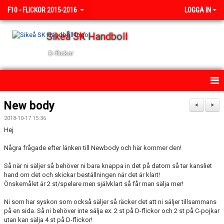
F10 - FLICKOR 2015-2016
LOGGA IN
Sikeå SK Handboll
D-flickor
HEM
New body
<
>
2018-10-17 15:36
NYHETER
Hej
KALENDER
Några frågade efter länken till Newbody och här kommer den!
TRUPPEN
Så när ni säljer så behöver ni bara knappa in det på datorn så tar kansliet
hand om det och skickar beställningen när det är klart!
Önskemålet är 2 st/spelare men självklart så får man sälja mer!
BILDGALLERI
Ni som har syskon som också säljer så räcker det att ni säljer tillsammans
DOKUMENT
på en sida. Så ni behöver inte sälja ex. 2 st på D-flickor och 2 st på C-pojkar
utan kan sälja 4 st på D-flickor!