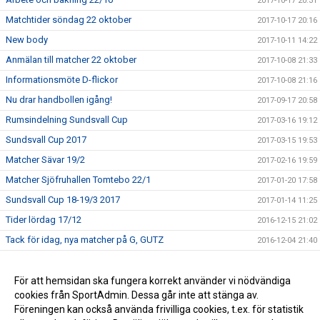
2017-10-17 20:31
Matchtider söndag 22 oktober
2017-10-17 20:16
New body
2017-10-11 14:22
Anmälan till matcher 22 oktober
2017-10-08 21:33
Informationsmöte D-flickor
2017-10-08 21:16
Nu drar handbollen igång!
2017-09-17 20:58
Rumsindelning Sundsvall Cup
2017-03-16 19:12
Sundsvall Cup 2017
2017-03-15 19:53
Matcher Sävar 19/2
2017-02-16 19:59
Matcher Sjöfruhallen Tomtebo 22/1
2017-01-20 17:58
Sundsvall Cup 18-19/3 2017
2017-01-14 11:25
Tider lördag 17/12
2016-12-15 21:02
Tack för idag, nya matcher på G, GUTZ
2016-12-04 21:40
Matcher Nordmaling 4 dec
2016-11-30 20:18
Nya spelare
För att hemsidan ska fungera korrekt använder vi nödvändiga
2016-09-24 11:21
cookies från SportAdmin. Dessa går inte att stänga av.
Säsongsstart 16/17
2016-09-15 21:24
Föreningen kan också använda frivilliga cookies, t.ex. för statistik