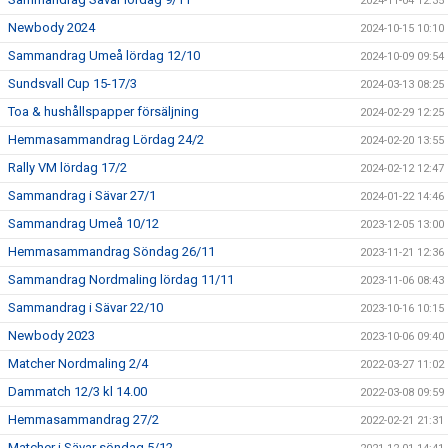
2024-11-04 12:35
Newbody 2024
2024-10-15 10:10
Sammandrag Umeå lördag 12/10
2024-10-09 09:54
Sundsvall Cup 15-17/3
2024-03-13 08:25
Toa & hushållspapper försäljning
2024-02-29 12:25
Hemmasammandrag Lördag 24/2
2024-02-20 13:55
Rally VM lördag 17/2
2024-02-12 12:47
Sammandrag i Sävar 27/1
2024-01-22 14:46
Sammandrag Umeå 10/12
2023-12-05 13:00
Hemmasammandrag Söndag 26/11
2023-11-21 12:36
Sammandrag Nordmaling lördag 11/11
2023-11-06 08:43
Sammandrag i Sävar 22/10
2023-10-16 10:15
Newbody 2023
2023-10-06 09:40
Matcher Nordmaling 2/4
2022-03-27 11:02
Dammatch 12/3 kl 14.00
2022-03-08 09:59
Hemmasammandrag 27/2
2022-02-21 21:31
Matcher i Sävar söndag 5/12