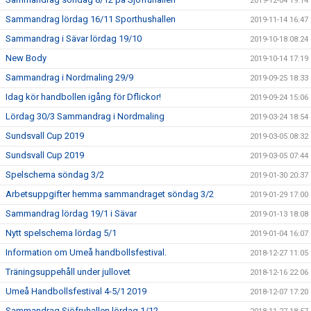
2019-12-04 19:14
Sammandrag lördag 16/11 Sporthushallen
2019-11-14 16:47
Sammandrag i Sävar lördag 19/10
2019-10-18 08:24
New Body
2019-10-14 17:19
Sammandrag i Nordmaling 29/9
2019-09-25 18:33
Idag kör handbollen igång för Dflickor!
2019-09-24 15:06
Lördag 30/3 Sammandrag i Nordmaling
2019-03-24 18:54
Sundsvall Cup 2019
2019-03-05 08:32
Sundsvall Cup 2019
2019-03-05 07:44
Spelschema söndag 3/2
2019-01-30 20:37
Arbetsuppgifter hemma sammandraget söndag 3/2
2019-01-29 17:00
Sammandrag lördag 19/1 i Sävar
2019-01-13 18:08
Nytt spelschema lördag 5/1
2019-01-04 16:07
Information om Umeå handbollsfestival.
2018-12-27 11:05
Träningsuppehåll under jullovet
2018-12-16 22:06
Umeå Handbollsfestival 4-5/1 2019
2018-12-07 17:20
Sammandrag Sjöfruhallen lördag 1/12