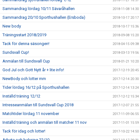
2018-11-27 18:57
Sammandrag lördag 10/11 Sävaråhallen
2018-11-08 14:30
Sammandrag 20/10 Sporthushallen (Ersboda)
2018-10-17 20:17
New body
2018-10-17 15:36
Träningsstart 2018/2019
2018-09-08 15:20
Tack för denna säsongen!
2018-04-15 09:38
Sundsvall Cup!
2018-03-13 19:56
Anmälan till Sundsvall Cup
2018-01-21 10:20
God Jul och Gott Nytt år + lite info!
2017-12-19 20:45
NewBody och lotter mm
2017-12-14 20:30
Tider lördag 16/12 på Sporthushallen
2017-12-14 13:24
Inställd träning 12/12
2017-12-12 15:34
Intresseanmälan till Sundsvall Cup 2018
2017-12-07 21:55
Matchtider lördag 11 november
2017-11-09 06:55
Inställd träning och anmälan till matcher 11 nov
2017-11-01 15:59
Tack för idag och lotter!
2017-10-22 14:50
Arbete och bakning 22/10