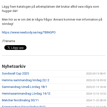
KONTAKT
Lägg fram katalogen på arbetsplatsen det brukar alltid vara några som
hugger där!
MATCHER
Men hör av er om det är några frågor. Annars kommer mer information på
söndag!
https://www.newbody.se/reg/TBINGPO
/Tränarna
Nyhetsarkiv
Sundsvall Cup 2025
2025-03-13 08:41
Hemma sammandrag lördag 22/ 2
2025-02-18 09:02
Sammandrag Umeå Lördag 18/1
2025-01-13 18:45
Hemmasammandrag Lördag 14/12
2024-12-10 10:52
Matcher Nordmaling 30/11
2024-11-25 08:59
Sammandrag Sävar lördag 9/11