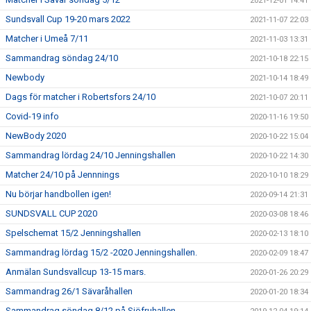
2021-12-01 14:41
Sundsvall Cup 19-20 mars 2022
2021-11-07 22:03
Matcher i Umeå 7/11
2021-11-03 13:31
Sammandrag söndag 24/10
2021-10-18 22:15
Newbody
2021-10-14 18:49
Dags för matcher i Robertsfors 24/10
2021-10-07 20:11
Covid-19 info
2020-11-16 19:50
NewBody 2020
2020-10-22 15:04
Sammandrag lördag 24/10 Jenningshallen
2020-10-22 14:30
Matcher 24/10 på Jennnings
2020-10-10 18:29
Nu börjar handbollen igen!
2020-09-14 21:31
SUNDSVALL CUP 2020
2020-03-08 18:46
Spelschemat 15/2 Jenningshallen
2020-02-13 18:10
Sammandrag lördag 15/2 -2020 Jenningshallen.
2020-02-09 18:47
Anmälan Sundsvallcup 13-15 mars.
2020-01-26 20:29
Sammandrag 26/1 Sävaråhallen
2020-01-20 18:34
Sammandrag söndag 8/12 på Sjöfruhallen