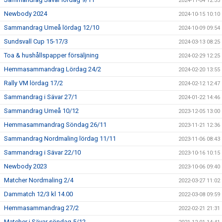
2024-11-04 12:35
Newbody 2024
2024-10-15 10:10
Sammandrag Umeå lördag 12/10
2024-10-09 09:54
Sundsvall Cup 15-17/3
2024-03-13 08:25
Toa & hushållspapper försäljning
2024-02-29 12:25
Hemmasammandrag Lördag 24/2
2024-02-20 13:55
Rally VM lördag 17/2
2024-02-12 12:47
Sammandrag i Sävar 27/1
2024-01-22 14:46
Sammandrag Umeå 10/12
2023-12-05 13:00
Hemmasammandrag Söndag 26/11
2023-11-21 12:36
Sammandrag Nordmaling lördag 11/11
2023-11-06 08:43
Sammandrag i Sävar 22/10
2023-10-16 10:15
Newbody 2023
2023-10-06 09:40
Matcher Nordmaling 2/4
2022-03-27 11:02
Dammatch 12/3 kl 14.00
2022-03-08 09:59
Hemmasammandrag 27/2
2022-02-21 21:31
Matcher i Sävar söndag 5/12