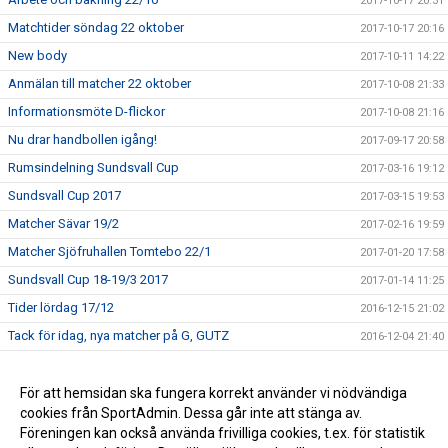
2017-10-17 20:31
Matchtider söndag 22 oktober
2017-10-17 20:16
New body
2017-10-11 14:22
Anmälan till matcher 22 oktober
2017-10-08 21:33
Informationsmöte D-flickor
2017-10-08 21:16
Nu drar handbollen igång!
2017-09-17 20:58
Rumsindelning Sundsvall Cup
2017-03-16 19:12
Sundsvall Cup 2017
2017-03-15 19:53
Matcher Sävar 19/2
2017-02-16 19:59
Matcher Sjöfruhallen Tomtebo 22/1
2017-01-20 17:58
Sundsvall Cup 18-19/3 2017
2017-01-14 11:25
Tider lördag 17/12
2016-12-15 21:02
Tack för idag, nya matcher på G, GUTZ
2016-12-04 21:40
Matcher Nordmaling 4 dec
2016-11-30 20:18
Nya spelare
För att hemsidan ska fungera korrekt använder vi nödvändiga
2016-09-24 11:21
cookies från SportAdmin. Dessa går inte att stänga av.
Säsongsstart 16/17
2016-09-15 21:24
Föreningen kan också använda frivilliga cookies, t.ex. för statistik