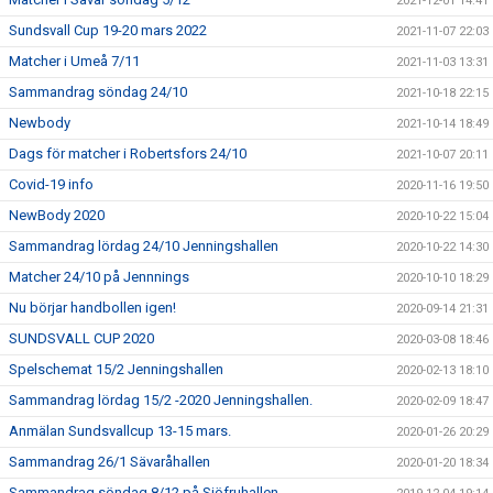
2021-12-01 14:41
Sundsvall Cup 19-20 mars 2022
2021-11-07 22:03
Matcher i Umeå 7/11
2021-11-03 13:31
Sammandrag söndag 24/10
2021-10-18 22:15
Newbody
2021-10-14 18:49
Dags för matcher i Robertsfors 24/10
2021-10-07 20:11
Covid-19 info
2020-11-16 19:50
NewBody 2020
2020-10-22 15:04
Sammandrag lördag 24/10 Jenningshallen
2020-10-22 14:30
Matcher 24/10 på Jennnings
2020-10-10 18:29
Nu börjar handbollen igen!
2020-09-14 21:31
SUNDSVALL CUP 2020
2020-03-08 18:46
Spelschemat 15/2 Jenningshallen
2020-02-13 18:10
Sammandrag lördag 15/2 -2020 Jenningshallen.
2020-02-09 18:47
Anmälan Sundsvallcup 13-15 mars.
2020-01-26 20:29
Sammandrag 26/1 Sävaråhallen
2020-01-20 18:34
Sammandrag söndag 8/12 på Sjöfruhallen