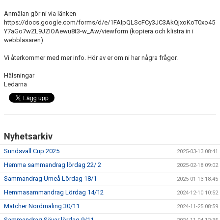
KONTAKT
Anmälan gör ni via länken
https://docs.google.com/forms/d/e/1FAIpQLScFCy3JC3AkQjxoKoT0xo45
MATCHER
Y7aGo7wZL9JZIOAewu8t3-w_Aw/viewform (kopiera och klistra in i
webbläsaren)
Vi återkommer med mer info. Hör av er om ni har några frågor.
Hälsningar
Ledarna
Nyhetsarkiv
Sundsvall Cup 2025
2025-03-13 08:41
Hemma sammandrag lördag 22/ 2
2025-02-18 09:02
Sammandrag Umeå Lördag 18/1
2025-01-13 18:45
Hemmasammandrag Lördag 14/12
2024-12-10 10:52
Matcher Nordmaling 30/11
2024-11-25 08:59
Sammandrag Sävar lördag 9/11