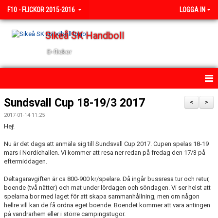
F10 - FLICKOR 2015-2016
LOGGA IN
Sikeå SK Handboll
D-flickor
HEM
Sundsvall Cup 18-19/3 2017
<
>
2017-01-14 11:25
NYHETER
Hej!
KALENDER
Nu är det dags att anmäla sig till Sundsvall Cup 2017. Cupen spelas 18-19
mars i Nordichallen. Vi kommer att resa ner redan på fredag den 17/3 på
TRUPPEN
eftermiddagen.
Deltagaravgiften är ca 800-900 kr/spelare. Då ingår bussresa tur och retur,
BILDGALLERI
boende (två nätter) och mat under lördagen och söndagen. Vi ser helst att
spelarna bor med laget för att skapa sammanhållning, men om någon
DOKUMENT
hellre vill kan de få ordna eget boende. Boendet kommer att vara antingen
på vandrarhem eller i större campingstugor.