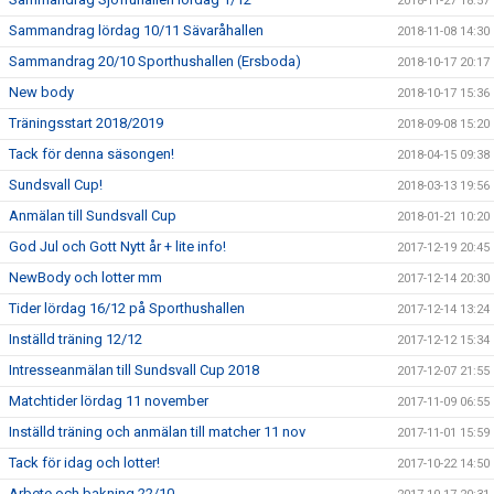
2018-11-27 18:57
Sammandrag lördag 10/11 Sävaråhallen
2018-11-08 14:30
Sammandrag 20/10 Sporthushallen (Ersboda)
2018-10-17 20:17
New body
2018-10-17 15:36
Träningsstart 2018/2019
2018-09-08 15:20
Tack för denna säsongen!
2018-04-15 09:38
Sundsvall Cup!
2018-03-13 19:56
Anmälan till Sundsvall Cup
2018-01-21 10:20
God Jul och Gott Nytt år + lite info!
2017-12-19 20:45
NewBody och lotter mm
2017-12-14 20:30
Tider lördag 16/12 på Sporthushallen
2017-12-14 13:24
Inställd träning 12/12
2017-12-12 15:34
Intresseanmälan till Sundsvall Cup 2018
2017-12-07 21:55
Matchtider lördag 11 november
2017-11-09 06:55
Inställd träning och anmälan till matcher 11 nov
2017-11-01 15:59
Tack för idag och lotter!
2017-10-22 14:50
Arbete och bakning 22/10