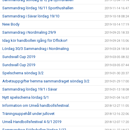
2019-12-04 19:14
Sammandrag lördag 16/11 Sporthushallen
2019-11-14 16:47
Sammandrag i Sävar lördag 19/10
2019-10-18 08:24
New Body
2019-10-14 17:19
Sammandrag i Nordmaling 29/9
2019-09-25 18:33
Idag kör handbollen igång för Dflickor!
2019-09-24 15:06
Lördag 30/3 Sammandrag i Nordmaling
2019-03-24 18:54
Sundsvall Cup 2019
2019-03-05 08:32
Sundsvall Cup 2019
2019-03-05 07:44
Spelschema söndag 3/2
2019-01-30 20:37
Arbetsuppgifter hemma sammandraget söndag 3/2
2019-01-29 17:00
Sammandrag lördag 19/1 i Sävar
2019-01-13 18:08
Nytt spelschema lördag 5/1
2019-01-04 16:07
Information om Umeå handbollsfestival.
2018-12-27 11:05
Träningsuppehåll under jullovet
2018-12-16 22:06
Umeå Handbollsfestival 4-5/1 2019
2018-12-07 17:20
Sammandrag Sjöfruhallen lördag 1/12