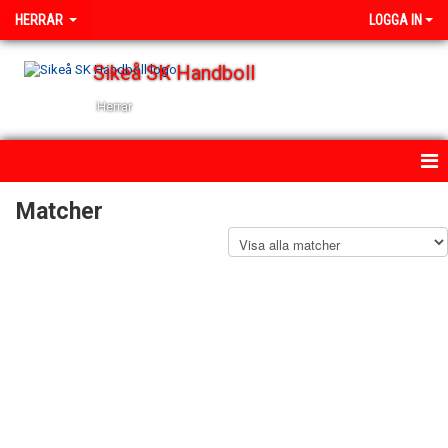
HERRAR
LOGGA IN
Sikeå SK Handboll
Herrar
HEM
Matcher
NYHETER
KALENDER
TRUPPEN
BILDGALLERI
DOKUMENT