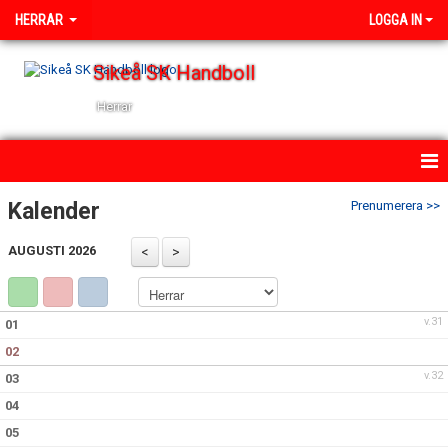
HERRAR
LOGGA IN
Sikeå SK Handboll
Herrar
HEM
Kalender
Prenumerera >>
NYHETER
AUGUSTI 2026
KALENDER
v.31
01
TRUPPEN
02
BILDGALLERI
v.32
03
04
DOKUMENT
05