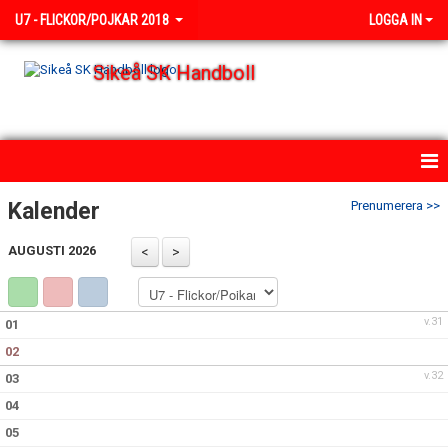
U7 - FLICKOR/POJKAR 2018
LOGGA IN
Sikeå SK Handboll
HEM
Kalender
Prenumerera >>
NYHETER
AUGUSTI 2026
KALENDER
v.31
01
MATCHER
02
TRUPPEN
v.32
03
04
BILDGALLERI
05