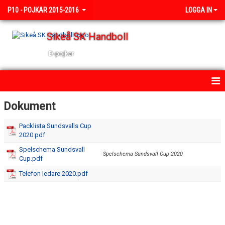
P10 - POJKAR 2015-2016
LOGGA IN
Sikeå SK Handboll
D-pojkar
HEM
Dokument
NYHETER
Packlista Sundsvalls Cup
2020.pdf
KALENDER
Spelschema Sundsvall
Spelschema Sundsvall Cup 2020
Cup.pdf
TRUPPEN
Telefon ledare 2020.pdf
BILDGALLERI
DOKUMENT