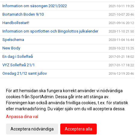
Information om säsongen 2021/2022
2021-10-11 19:25
Bortamatch Boden 9/10
2021-10-07 20:46
Handbollsstart!
2021-09-16 20:12
Information om sportlotten och Bingolottos julkalender
2020-11-10 21:50
Spelschema
2020-11-04 16:44
New Body
2020-10-22 15:25
En dag i Sollefteå
2017-01-21 18:02
VYZ Sollefteå 21/1
2017-01-17 18:22
Onsdag 21/12 samt jullov
2016-12-19 20:46
VYZ söndag 4/12 Ålidhemshallen
2016-11-29 19:01
Matcher på Jenningshallen 12/11
För att hemsidan ska fungera korrekt använder vi nödvändiga
2016-11-06 21:07
cookies från SportAdmin. Dessa går inte att stänga av.
VYZ säsongen 2016/2017
2016-10-17 21:39
Föreningen kan också använda frivilliga cookies, t.ex. för statistik
eller marknadsföring. Du väljer själv om du vill acceptera dessa.
Anpassa dina val
Cookie-inställningar
Gå till Webbversion
Acceptera nödvändiga
Acceptera alla