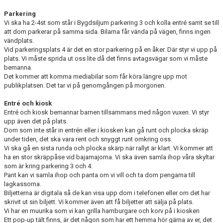
KONTAKT
Parkering
Vi ska ha 2-4st som står i Bygdsiljum parkering 3 och kolla entré samt se till
MATCHER
att dom parkerar på samma sida. Bilarna får vända på vägen, finns ingen
vändplats.
Vid parkeringsplats 4 är det en stor parkering på en åker. Där styr vi upp på
plats. Vi måste sprida ut oss lite då det finns avtagsvägar som vi måste
bemanna.
Det kommer att komma mediabilar som får köra längre upp mot
publikplatsen. Det tar vi på genomgången på morgonen.
Entré och kiosk
Entré och kiosk bemannar barnen tillsammans med någon vuxen. Vi styr
upp även det på plats.
Dom som inte står in entrén eller i kiosken kan gå runt och plocka skräp
under tiden, det ska vara rent och snyggt runt omkring oss.
Vi ska gå en sista runda och plocka skärp när rallyt är klart. Vi kommer att
ha en stor skräppåse vid bajamajorna. Vi ska även samla ihop våra skyltar
som är kring parkering 3 och 4.
Pant kan vi samla ihop och panta om vi vill och ta dom pengarna till
lagkassorna.
Biljetterna är digitala så de kan visa upp dom i telefonen eller om det har
skrivit ut sin biljett. Vi kommer även att få biljetter att sälja på plats.
Vi har en muurika som vi kan grilla hamburgare och korv på i kiosken
Ett pop-up tält finns, är det någon som har ett hemma hör gärna av er, det