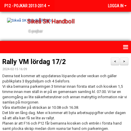
P12 - POJKAR 2013-2014
LOGGA IN
Sikeå SK Handboll
C-pojkar
HEM
Rally VM lördag 17/2
<
>
2024-02-15 16:09
NYHETER
Denna text kommer att uppdateras löpande under veckan och gäller
publikplats 3 Bygdsiljum och 4 Selsfors.
KALENDER
Vi ska bemanna parkeringen 3 timmar innan första start och kiosken 1,5
timme innan men ställ in er på en gemensam samling kl. 07.00. Vi tar en
TRUPPEN
genomgång av lite säkerhetsrutiner och annan matnyttig information när vi
samlas på morgonen.
Våra starttider på sträckan är 10.08 och 16.38.
BILDGALLERI
Det blir en lång dag. Men vi kommer att byta arbetsuppgifter under dagen
så att alla kan få se lite av rallyt.
DOKUMENT
Planen är att F16 och P12 får bemanna kiosken och entrén i första hand
samt plocka skräp medan dom vuxna tar hand om parkeringen.