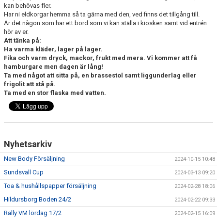
kan behövas fler.
Har ni eldkorgar hemma så ta gärna med den, ved finns det tillgång till.
Är det någon som har ett bord som vi kan ställa i kiosken samt vid entrén
hör av er.
Att tänka på:
Ha varma kläder, lager på lager.
Fika och varm dryck, mackor, frukt med mera. Vi kommer att få
hamburgare men dagen är lång!
Ta med något att sitta på, en brassestol samt liggunderlag eller
frigolit att stå på.
Ta med en stor flaska med vatten.
Nyhetsarkiv
New Body Försäljning
2024-10-15 10:48
Sundsvall Cup
2024-03-13 09:20
Toa & hushållspapper försäljning
2024-02-28 18:06
Hildursborg Boden 24/2
2024-02-22 09:33
Rally VM lördag 17/2
2024-02-15 16:09