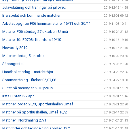
Julavslutning och träningar på jullovet!
2019-12-16 14:28
Bra spelat och kommande matcher
2019-12-01 09:42
Arbetsuppgifter F06 hemmamatcher 16/11 och 30/11
2019-11-03 10:41
Matcher F06 söndag 27 oktober i Umeå
2019-10-24 21:12
Matcher för F0708 i Kramfors 19/10
2019-10-16 19:16
Newbody 2019
2019-10-13 21:46
Matcher lördag 5 oktober
2019-10-02 20:56
Säsongsstart
2019-09-08 21:20
Handbollensdag + matchtröjor
2019-04-29 22:06
Sommarträning - flickor 06,07,08
2019-04-22 18:30
Slutet på säsongen 2018/2019
2019-03-31 11:59
Irsta Blixten 5-7 april
2019-03-31 11:16
Matcher lördag 23/3, Sporthushallen Umeå
2019-03-21 22:20
Matcher på Sporthushallen, Umeå 16/2
2019-02-14 22:35
Matcher i Nordmaling 27/1
2019-01-24 21:13
Matchtider och lagindelning söndag 13/1
2019-01-10 21:45