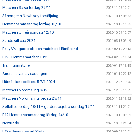
Matcher i Sävar lördag 29/11.
2025-11-26 10:01
Säsongens Newbody försäljning
2025-10-17 08:33
Hemmasammandrag lördag 18/10
2025-10-15 13:55
Matcher i Umeå söndag 12/10
2025-10-09 13:07
Sundsvall cup 2024
2024-03-13 09:19
Rally VM, garderob och matcher i Härnösand
2024-02-15 21:43
F12 - Hemmamatcher 10/2
2024-02-06 18:34
Träningsmatcher
2024-01-17 19:45
Andra halvan av säsongen
2024-01-10 20:42
Härnö Handbollfest 5-7/1 2024
2023-12-27 11:05
Matcher i Nordmaling 9/12
2023-12-06 19:51
Matcher i Nordmaling lördag 25/11
2023-11-22 19:32
Sollefteå lördag 18/11 + garderobsjobb söndag 19/11
2023-11-14 21:01
F12 Hemmasammandrag lördag 14/10
2023-10-11 09:12
NewBody
2023-10-08 20:14
F12 - Säsongsstart 23-24
2023-09-09 13:01