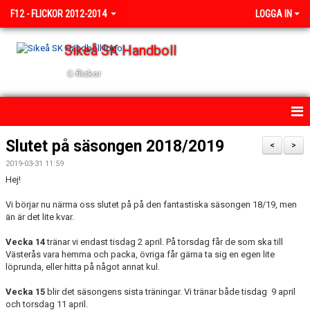
F12 - FLICKOR 2012-2014
LOGGA IN
Sikeå SK Handboll
C-flickor
HEM
Slutet på säsongen 2018/2019
<
>
2019-03-31 11:59
NYHETER
Hej!
KALENDER
Vi börjar nu närma oss slutet på på den fantastiska säsongen 18/19, men
än är det lite kvar.
TRUPPEN
Vecka 14
tränar vi endast tisdag 2 april. På torsdag får de som ska till
Västerås vara hemma och packa, övriga får gärna ta sig en egen lite
BILDGALLERI
löprunda, eller hitta på något annat kul.
DOKUMENT
Vecka 15
blir det säsongens sista träningar. Vi tränar både tisdag 9 april
och torsdag 11 april.