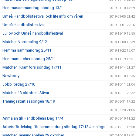
Hemmasammandrag söndag 13/1
2019-01-10 14:29
Umeå Handbollsfestival och lite info om våren
2019-01-05 21:42
Umeå Handbollsfestival
2019-01-01 22:16
Jullov och Umeå handbollsfestival
2018-12-19 18:55
Matcher Nordmaling 9/12
2018-12-08 10:39
Hemma sammandrag 25/11
2018-11-22 15:07
Hemmamatcher söndag 25/11
2018-11-19 18:51
Matcher i Kramfors söndag 17/11
2018-11-14 21:27
Newbody
2018-10-18 19:35
Jobb lördag 27/10
2018-10-11 21:04
Matcher 13 oktober i Sävar
2018-10-11 20:32
Träningsstart säsongen 18/19
2018-08-31 17:22
2018-03-20 21:05
Anmälan till Handbollens Dag 14/4
2018-03-19 11:22
Arbetsfördelning för sammandrag söndag 17/12 Jennings
2017-12-11 18:50
Matcher Jenningshallen 29 oktober
2017-10-18 19:51