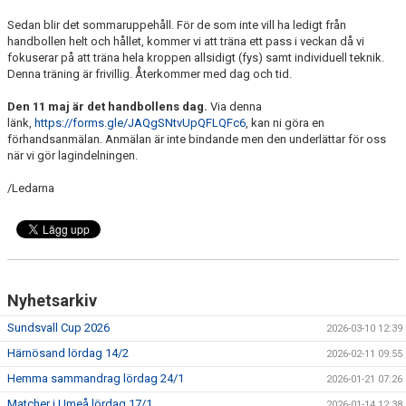
KONTAKT
Sedan blir det sommaruppehåll. För de som inte vill ha ledigt från
handbollen helt och hållet, kommer vi att träna ett pass i veckan då vi
MATCHER
fokuserar på att träna hela kroppen allsidigt (fys) samt individuell teknik.
Denna träning är frivillig. Återkommer med dag och tid.
Den 11 maj är det handbollens dag.
Via denna
länk,
https://forms.gle/JAQgSNtvUpQFLQFc6
, kan ni göra en
förhandsanmälan. Anmälan är inte bindande men den underlättar för oss
när vi gör lagindelningen.
/Ledarna
Nyhetsarkiv
Sundsvall Cup 2026
2026-03-10 12:39
Härnösand lördag 14/2
2026-02-11 09:55
Hemma sammandrag lördag 24/1
2026-01-21 07:26
Matcher i Umeå lördag 17/1
2026-01-14 12:38