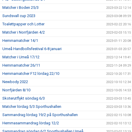
Matcher i Boden 25/3
2023-03-22 12:14
Sundsvall cup 2023
2023-03-08 09:59
Toalettpapper och Lotter
2023-02-22 20:16
Matcher i Norrfjärden 4/2
2023-02-03 15:15
Hemmamatcher 14/1
2023-01-11 20:08
Umeå Handbollsfestival 6-8 januari
2023-01-03 20:57
Matcher i Umeå 17/12
2022-12-14 19:41
Hemmamatcher 26/11
2022-11-24 09:29
Hemmamatcher F12 lördag 22/10
2022-10-20 17:31
Newbody 2022
2022-10-10 12:34
Norrfjärden 8/10
2022-10-05 14:53
Skoterutflykt söndag 6/3
2022-03-03 13:45
Matcher lördag 5/3 Sporthushallen
2022-03-03 13:36
Sammandrag lördag 19/2 på Sporthushallen
2022-02-15 10:08
Hemmasammandrag lördag 12/2
2022-02-10 13:12
Sammandrag söndag 6/2 Sporthushallen Umeå
2022-02-02 13:19