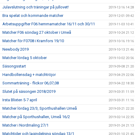
Julavslutning och träningar på jullovet!
2019-12-16 14:28
Bra spelat och kommande matcher
2019-12-01 09:42
Arbetsuppgifter F06 hemmamatcher 16/11 och 30/11
2019-11-03 10:41
Matcher F06 söndag 27 oktober i Umeå
2019-10-24 21:12
Matcher för F0708 i Kramfors 19/10
2019-10-16 19:16
Newbody 2019
2019-10-13 21:46
Matcher lördag 5 oktober
2019-10-02 20:56
Säsongsstart
2019-09-08 21:20
Handbollensdag + matchtröjor
2019-04-29 22:06
Sommarträning - flickor 06,07,08
2019-04-22 18:30
Slutet på säsongen 2018/2019
2019-03-31 11:59
Irsta Blixten 5-7 april
2019-03-31 11:16
Matcher lördag 23/3, Sporthushallen Umeå
2019-03-21 22:20
Matcher på Sporthushallen, Umeå 16/2
2019-02-14 22:35
Matcher i Nordmaling 27/1
2019-01-24 21:13
Matchtider och lagindelning söndag 13/1
2019-01-10 21:45