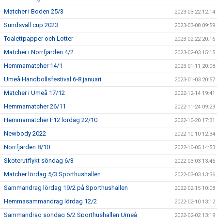
Matcher i Boden 25/3
2023-03-22 12:14
Sundsvall cup 2023
2023-03-08 09:59
Toalettpapper och Lotter
2023-02-22 20:16
Matcher i Norrfjärden 4/2
2023-02-03 15:15
Hemmamatcher 14/1
2023-01-11 20:08
Umeå Handbollsfestival 6-8 januari
2023-01-03 20:57
Matcher i Umeå 17/12
2022-12-14 19:41
Hemmamatcher 26/11
2022-11-24 09:29
Hemmamatcher F12 lördag 22/10
2022-10-20 17:31
Newbody 2022
2022-10-10 12:34
Norrfjärden 8/10
2022-10-05 14:53
Skoterutflykt söndag 6/3
2022-03-03 13:45
Matcher lördag 5/3 Sporthushallen
2022-03-03 13:36
Sammandrag lördag 19/2 på Sporthushallen
2022-02-15 10:08
Hemmasammandrag lördag 12/2
2022-02-10 13:12
Sammandrag söndag 6/2 Sporthushallen Umeå
2022-02-02 13:19