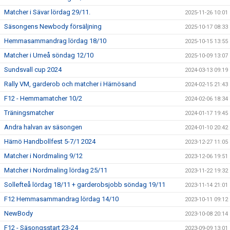
Matcher i Sävar lördag 29/11.
2025-11-26 10:01
Säsongens Newbody försäljning
2025-10-17 08:33
Hemmasammandrag lördag 18/10
2025-10-15 13:55
Matcher i Umeå söndag 12/10
2025-10-09 13:07
Sundsvall cup 2024
2024-03-13 09:19
Rally VM, garderob och matcher i Härnösand
2024-02-15 21:43
F12 - Hemmamatcher 10/2
2024-02-06 18:34
Träningsmatcher
2024-01-17 19:45
Andra halvan av säsongen
2024-01-10 20:42
Härnö Handbollfest 5-7/1 2024
2023-12-27 11:05
Matcher i Nordmaling 9/12
2023-12-06 19:51
Matcher i Nordmaling lördag 25/11
2023-11-22 19:32
Sollefteå lördag 18/11 + garderobsjobb söndag 19/11
2023-11-14 21:01
F12 Hemmasammandrag lördag 14/10
2023-10-11 09:12
NewBody
2023-10-08 20:14
F12 - Säsongsstart 23-24
2023-09-09 13:01