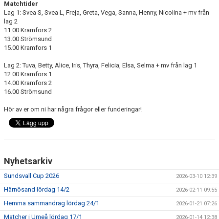
Matchtider
Lag 1: Svea S, Svea L, Freja, Greta, Vega, Sanna, Henny, Nicolina + mv från
lag 2
11.00 Kramfors 2
13.00 Strömsund
15.00 Kramfors 1
Lag 2: Tuva, Betty, Alice, Iris, Thyra, Felicia, Elsa, Selma + mv från lag 1
12.00 Kramfors 1
14.00 Kramfors 2
16.00 Strömsund
Hör av er om ni har några frågor eller funderingar!
Nyhetsarkiv
Sundsvall Cup 2026
2026-03-10 12:39
Härnösand lördag 14/2
2026-02-11 09:55
Hemma sammandrag lördag 24/1
2026-01-21 07:26
Matcher i Umeå lördag 17/1
2026-01-14 12:38