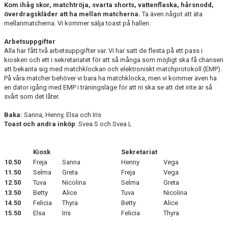
Kom ihåg skor, matchtröja, svarta shorts, vattenflaska, hårsnodd,
KONTAKT
överdragskläder att ha mellan matcherna.
Ta även något att äta
mellanmatcherna. Vi kommer sälja toast på hallen.
MATCHER
Arbetsuppgifter
Alla har fått två arbetsuppgifter var. Vi har satt de flesta på ett pass i
kiosken och ett i sekretariatet för att så många som möjligt ska få chansen
att bekanta sig med matchklockan och elektroniskt matchprotokoll (EMP).
På våra matcher behöver vi bara ha matchklocka, men vi kommer även ha
en dator igång med EMP i träningsläge för att ni ska se att det inte är så
svårt som det låter.
Baka:
Sanna, Henny, Elsa och Iris
Toast och andra inköp
: Svea S och Svea L
Kiosk
Sekretariat
10.50
Freja
Sanna
Henny
Vega
11.50
Selma
Greta
Freja
Vega
12.50
Tuva
Nicolina
Selma
Greta
13.50
Betty
Alice
Tuva
Nicolina
14.50
Felicia
Thyra
Betty
Alice
15.50
Elsa
Iris
Felicia
Thyra