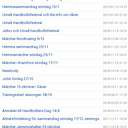
Hemmasammandrag söndag 13/1
2019-01-10 14:29
Umeå Handbollsfestival och lite info om våren
2019-01-05 21:42
Umeå Handbollsfestival
2019-01-01 22:16
Jullov och Umeå handbollsfestival
2018-12-19 18:55
Matcher Nordmaling 9/12
2018-12-08 10:39
Hemma sammandrag 25/11
2018-11-22 15:07
Hemmamatcher söndag 25/11
2018-11-19 18:51
Matcher i Kramfors söndag 17/11
2018-11-14 21:27
Newbody
2018-10-18 19:35
Jobb lördag 27/10
2018-10-11 21:04
Matcher 13 oktober i Sävar
2018-10-11 20:32
Träningsstart säsongen 18/19
2018-08-31 17:22
2018-03-20 21:05
Anmälan till Handbollens Dag 14/4
2018-03-19 11:22
Arbetsfördelning för sammandrag söndag 17/12 Jennings
2017-12-11 18:50
Matcher Jenningshallen 29 oktober
2017-10-18 19:51