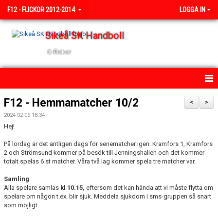
F12 - FLICKOR 2012-2014
LOGGA IN
Sikeå SK Handboll
C-flickor
HEM
F12 - Hemmamatcher 10/2
<
>
2024-02-06 18:34
NYHETER
Hej!
KALENDER
På lördag är det äntligen dags för seriematcher igen. Kramfors 1, Kramfors
2 och Strömsund kommer på besök till Jenningshallen och det kommer
TRUPPEN
totalt spelas 6 st matcher. Våra två lag kommer spela tre matcher var.
Samling
BILDGALLERI
Alla spelare samlas
kl 10.15,
eftersom det kan hända att vi måste flytta om
spelare om någon t.ex. blir sjuk. Meddela sjukdom i sms-gruppen så snart
DOKUMENT
som möjligt.