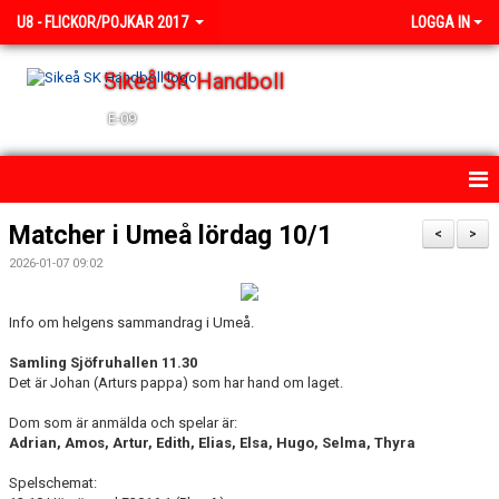
U8 - FLICKOR/POJKAR 2017
LOGGA IN
Sikeå SK Handboll
E-09
HEM
Matcher i Umeå lördag 10/1
<
>
2026-01-07 09:02
NYHETER
KALENDER
Info om helgens sammandrag i Umeå.
Samling Sjöfruhallen 11.30
TRUPPEN
Det är Johan (Arturs pappa) som har hand om laget.
BILDGALLERI
Dom som är anmälda och spelar är:
Adrian, Amos, Artur, Edith, Elias, Elsa, Hugo, Selma, Thyra
DOKUMENT
Spelschemat: