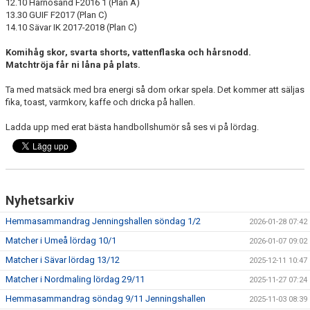
12.10 Härnösand F2016 1 (Plan A)
KONTAKT
13.30 GUIF F2017 (Plan C)
14.10 Sävar IK 2017-2018 (Plan C)
MATCHER
Komihåg skor, svarta shorts, vattenflaska och hårsnodd.
Matchtröja får ni låna på plats.
Ta med matsäck med bra energi så dom orkar spela. Det kommer att säljas
fika, toast, varmkorv, kaffe och dricka på hallen.
Ladda upp med erat bästa handbollshumör så ses vi på lördag.
Nyhetsarkiv
Hemmasammandrag Jenningshallen söndag 1/2
2026-01-28 07:42
Matcher i Umeå lördag 10/1
2026-01-07 09:02
Matcher i Sävar lördag 13/12
2025-12-11 10:47
Matcher i Nordmaling lördag 29/11
2025-11-27 07:24
Hemmasammandrag söndag 9/11 Jenningshallen
2025-11-03 08:39