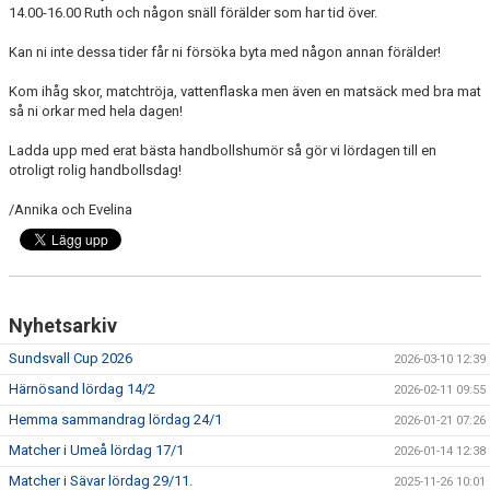
14.00-16.00 Ruth och någon snäll förälder som har tid över.
Kan ni inte dessa tider får ni försöka byta med någon annan förälder!
Kom ihåg skor, matchtröja, vattenflaska men även en matsäck med bra mat
så ni orkar med hela dagen!
Ladda upp med erat bästa handbollshumör så gör vi lördagen till en
otroligt rolig handbollsdag!
/Annika och Evelina
Nyhetsarkiv
Sundsvall Cup 2026
2026-03-10 12:39
Härnösand lördag 14/2
2026-02-11 09:55
Hemma sammandrag lördag 24/1
2026-01-21 07:26
Matcher i Umeå lördag 17/1
2026-01-14 12:38
Matcher i Sävar lördag 29/11.
2025-11-26 10:01