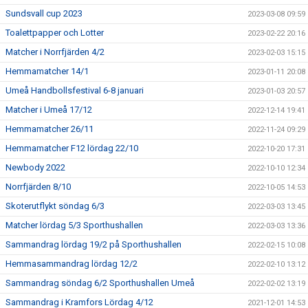
Sundsvall cup 2023
2023-03-08 09:59
Toalettpapper och Lotter
2023-02-22 20:16
Matcher i Norrfjärden 4/2
2023-02-03 15:15
Hemmamatcher 14/1
2023-01-11 20:08
Umeå Handbollsfestival 6-8 januari
2023-01-03 20:57
Matcher i Umeå 17/12
2022-12-14 19:41
Hemmamatcher 26/11
2022-11-24 09:29
Hemmamatcher F12 lördag 22/10
2022-10-20 17:31
Newbody 2022
2022-10-10 12:34
Norrfjärden 8/10
2022-10-05 14:53
Skoterutflykt söndag 6/3
2022-03-03 13:45
Matcher lördag 5/3 Sporthushallen
2022-03-03 13:36
Sammandrag lördag 19/2 på Sporthushallen
2022-02-15 10:08
Hemmasammandrag lördag 12/2
2022-02-10 13:12
Sammandrag söndag 6/2 Sporthushallen Umeå
2022-02-02 13:19
Sammandrag i Kramfors Lördag 4/12
2021-12-01 14:53