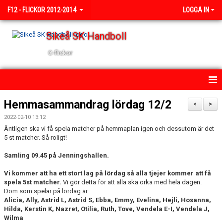
F12 - FLICKOR 2012-2014
LOGGA IN
Sikeå SK Handboll
C-flickor
HEM
Hemmasammandrag lördag 12/2
<
>
2022-02-10 13:12
NYHETER
Äntligen ska vi få spela matcher på hemmaplan igen och dessutom är det
5 st matcher. Så roligt!
KALENDER
Samling 09.45 på Jenningshallen.
TRUPPEN
Vi kommer att ha ett stort lag på lördag så alla tjejer kommer att få
spela 5st matcher.
Vi gör detta för att alla ska orka med hela dagen.
BILDGALLERI
Dom som spelar på lördag är:
Alicia, Ally, Astrid L, Astrid S, Ebba, Emmy, Evelina, Hejli, Hosanna,
DOKUMENT
Hilda, Kerstin K, Nazret, Otilia, Ruth, Tove, Vendela E-I, Vendela J,
Wilma