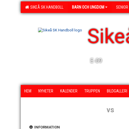
SIKEÅ SK HANDBOLL
BARN OCH UNGDOM
SENIOR
Sike
E-09
HEM
NYHETER
KALENDER
TRUPPEN
BILDGALLERI
vs
INFORMATION