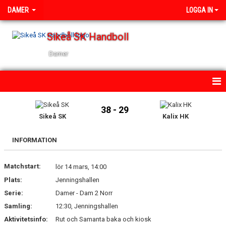
DAMER
LOGGA IN
Sikeå SK Handboll
Damer
HEM
38 - 29
Sikeå SK
Kalix HK
NYHETER
INFORMATION
KALENDER
Matchstart:
TRUPPEN
lör 14 mars, 14:00
Plats:
Jenningshallen
GÄSTBOK
Serie:
Damer - Dam 2 Norr
Samling:
12:30, Jenningshallen
BILDGALLERI
Aktivitetsinfo:
Rut och Samanta baka och kiosk