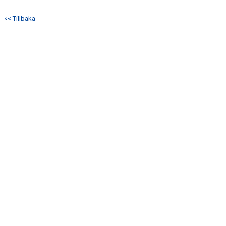
DOKUMENT
<< Tillbaka
KONTAKT
MATCHER