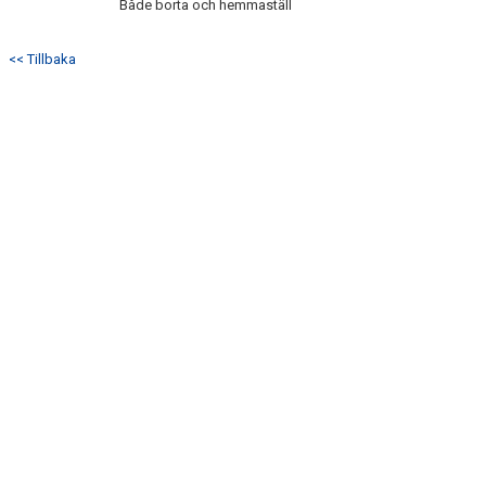
Både borta och hemmaställ
DOKUMENT
KONTAKT
<< Tillbaka
MATCHER