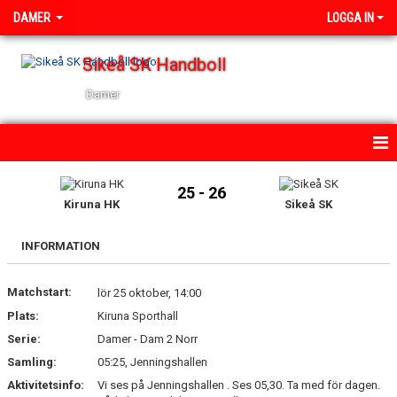
DAMER
LOGGA IN
Sikeå SK Handboll
Damer
HEM
25 - 26
Kiruna HK
Sikeå SK
NYHETER
INFORMATION
KALENDER
Matchstart:
TRUPPEN
lör 25 oktober, 14:00
Plats:
Kiruna Sporthall
GÄSTBOK
Serie:
Damer - Dam 2 Norr
Samling:
05:25, Jenningshallen
BILDGALLERI
Aktivitetsinfo:
Vi ses på Jenningshallen . Ses 05,30. Ta med för dagen.