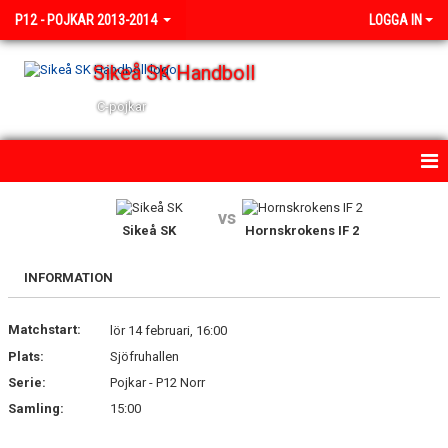
P12 - POJKAR 2013-2014
LOGGA IN
Sikeå SK Handboll
C-pojkar
HEM
vs
Sikeå SK
Hornskrokens IF 2
NYHETER
INFORMATION
KALENDER
Matchstart:
TRUPPEN
lör 14 februari, 16:00
Plats:
Sjöfruhallen
BILDGALLERI
Serie:
Pojkar - P12 Norr
Samling:
15:00
DOKUMENT