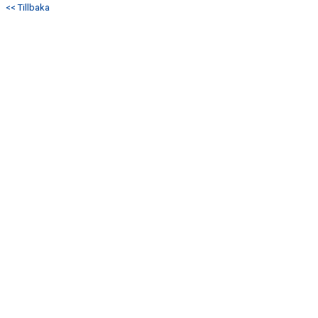
<< Tillbaka
KONTAKT
MATCHER