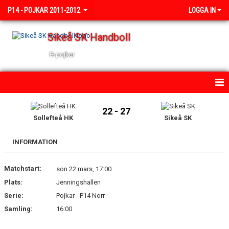
P14 - POJKAR 2011-2012
LOGGA IN
Sikeå SK Handboll
B-pojkar
HEM
22 - 27
Sollefteå HK
Sikeå SK
NYHETER
INFORMATION
KALENDER
Matchstart:
TRUPPEN
sön 22 mars, 17:00
Plats:
Jenningshallen
BILDGALLERI
Serie:
Pojkar - P14 Norr
Samling:
16:00
DOKUMENT