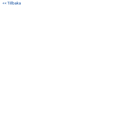
<< Tillbaka
KONTAKT
MATCHER