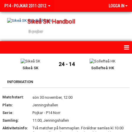
P14 - POJKAR 2011-2012
LOGGA IN
Sikeå SK Handboll
B-pojkar
HEM
24 - 14
Sikeå SK
Sollefteå HK
NYHETER
INFORMATION
KALENDER
Matchstart:
TRUPPEN
sön 30 november, 12:00
Plats:
Jenningshallen
BILDGALLERI
Serie:
Pojkar - P14 Norr
Samling:
11:00, Jenningshallen
DOKUMENT
Aktivitetsinfo:
Två matcher på hemmaplan. Föräldrar samlas kl.10.00