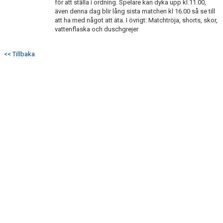
för att ställa i ordning. Spelare kan dyka upp kl.11.00,
KONTAKT
även denna dag blir lång sista matchen kl 16.00 så se till
att ha med något att äta. I övrigt: Matchtröja, shorts, skor,
MATCHER
vattenflaska och duschgrejer
<< Tillbaka