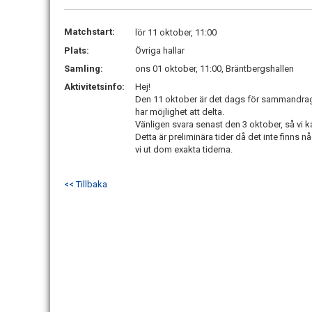
Matchstart:
lör 11 oktober, 11:00
Plats:
Övriga hallar
Samling:
ons 01 oktober, 11:00, Bräntbergshallen
Aktivitetsinfo:
Hej!
Den 11 oktober är det dags för sammandrag 
har möjlighet att delta.
Vänligen svara senast den 3 oktober, så vi k
Detta är preliminära tider då det inte finns 
vi ut dom exakta tiderna.
<< Tillbaka