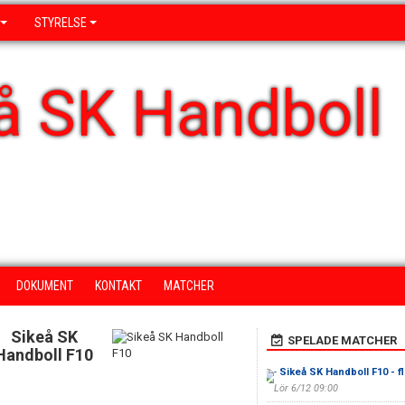
STYRELSE
å SK Handboll
DOKUMENT
KONTAKT
MATCHER
Sikeå SK
SPELADE MATCHER
Handboll F10
-
Sikeå SK Handboll F10 - f
Lör 6/12 09:00