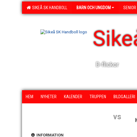
SIKEÅ SK HANDBOLL
BARN OCH UNGDOM
SENIOR
Sike
D-flickor
HEM
NYHETER
KALENDER
TRUPPEN
BILDGALLERI
vs
INFORMATION