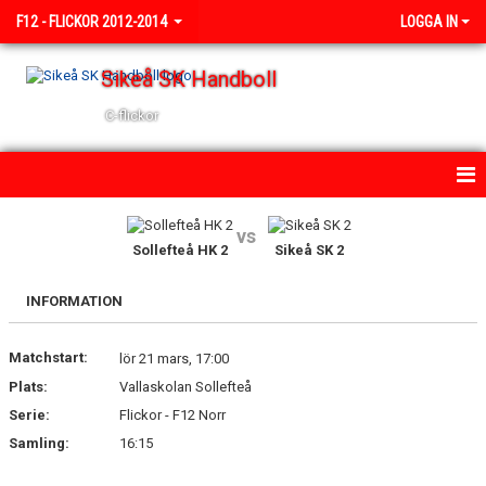
F12 - FLICKOR 2012-2014
LOGGA IN
Sikeå SK Handboll
C-flickor
HEM
vs
Sollefteå HK 2
Sikeå SK 2
NYHETER
INFORMATION
KALENDER
Matchstart:
TRUPPEN
lör 21 mars, 17:00
Plats:
Vallaskolan Sollefteå
BILDGALLERI
Serie:
Flickor - F12 Norr
Samling:
16:15
DOKUMENT