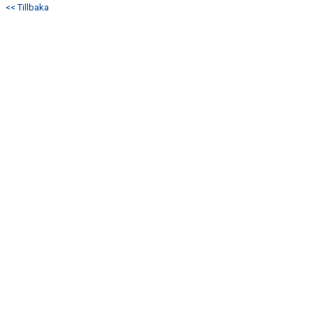
<< Tillbaka
KONTAKT
MATCHER