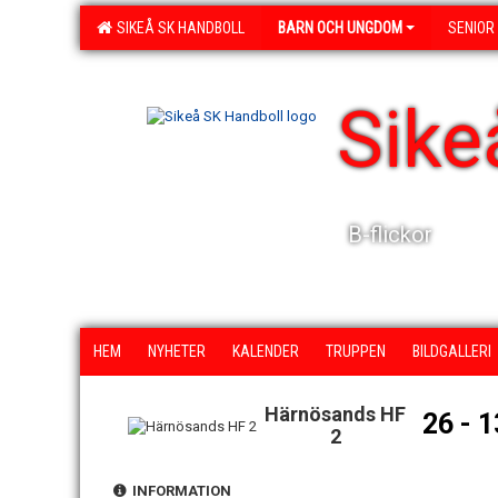
SIKEÅ SK HANDBOLL
BARN OCH UNGDOM
SENIOR
Sike
B-flickor
HEM
NYHETER
KALENDER
TRUPPEN
BILDGALLERI
Härnösands HF
26 - 1
2
INFORMATION