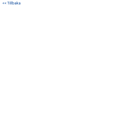
<< Tillbaka
KONTAKT
MATCHER