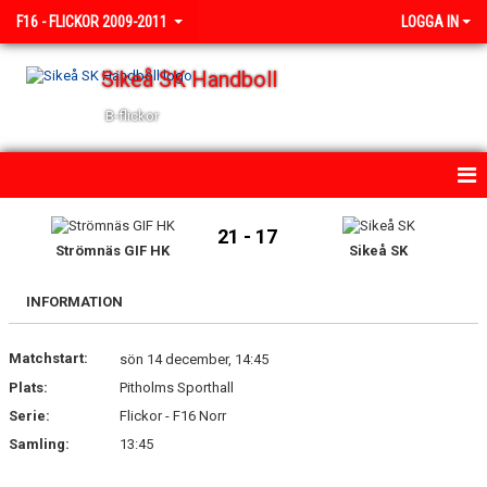
F16 - FLICKOR 2009-2011
LOGGA IN
Sikeå SK Handboll
B-flickor
HEM
21 - 17
Strömnäs GIF HK
Sikeå SK
NYHETER
INFORMATION
KALENDER
Matchstart:
TRUPPEN
sön 14 december, 14:45
Plats:
Pitholms Sporthall
BILDGALLERI
Serie:
Flickor - F16 Norr
Samling:
13:45
DOKUMENT